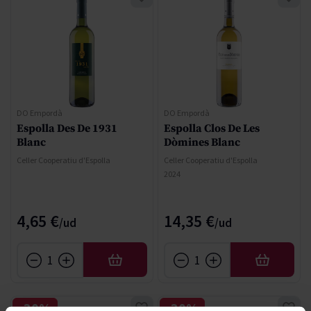
DO Empordà
DO Empordà
Espolla Des De 1931
Espolla Clos De Les
Blanc
Dòmines Blanc
Celler Cooperatiu d'Espolla
Celler Cooperatiu d'Espolla
2024
4,65 €
14,35 €
AÑADIR
AÑADIR
-30%
-30%