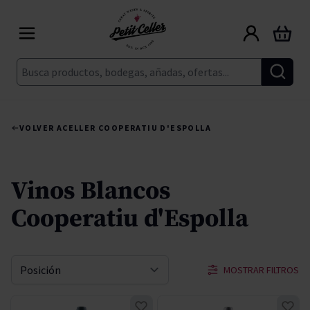
Ir al contenido
Carrito
Buscar
VOLVER A
CELLER COOPERATIU D'ESPOLLA
Vinos Blancos
Cooperatiu d'Espolla
MOSTRAR FILTROS
Ordenar por