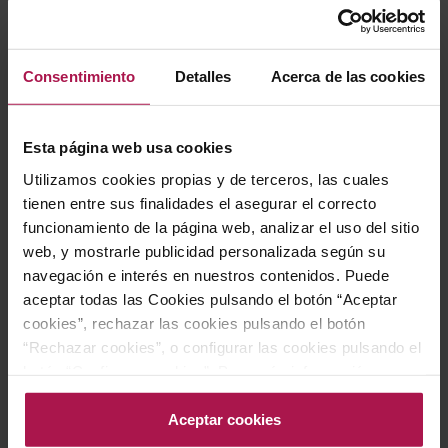
Consentimiento
Detalles
Acerca de las cookies
Esta página web usa cookies
DO Empordà
DO Empordà
Utilizamos cookies propias y de terceros, las cuales
Espolla Babalà Blanc
Espolla Panissars Blanc
tienen entre sus finalidades el asegurar el correcto
Simpàtic
Celler Cooperatiu d'Espolla
funcionamiento de la página web, analizar el uso del sitio
Celler Cooperatiu d'Espolla
2022
web, y mostrarle publicidad personalizada según su
2023
navegación e interés en nuestros contenidos. Puede
aceptar todas las Cookies pulsando el botón “Aceptar
Precio normal
Precio normal
7,85 €
7,85 €
cookies”, rechazar las cookies pulsando el botón
Precio especial
Precio especial
5,50 €
5,50 €
“Rechazar cookies”, o configurar las cookies pulsando el
botón “Configurar cookies”. Para más información
acceda a nuestra Política de Cookies.Para más
AÑADIR
AÑADIR
información acceda a nuestra
Política de Cookies
.
Aceptar cookies