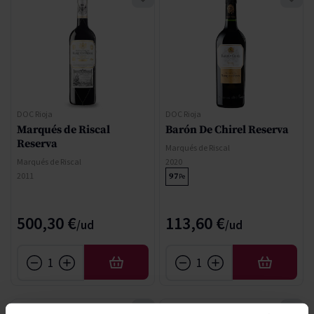
DOC Rioja
DOC Rioja
Marqués de Riscal
Barón De Chirel Reserva
Reserva
Marqués de Riscal
Marqués de Riscal
2020
2011
97
Pe
500,30 €
113,60 €
AÑADIR
AÑADIR