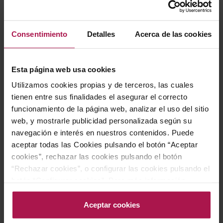
Consentimiento
Detalles
Acerca de las cookies
Esta página web usa cookies
DOC Rioja
DOC Rioja
Utilizamos cookies propias y de terceros, las cuales
Arienzo de Marqués de
Marqués de Riscal
tienen entre sus finalidades el asegurar el correcto
Riscal Magnum
Reserva
funcionamiento de la página web, analizar el uso del sitio
Marqués de Riscal
Marqués de Riscal
web, y mostrarle publicidad personalizada según su
2019
2021
navegación e interés en nuestros contenidos. Puede
93
Pe
aceptar todas las Cookies pulsando el botón “Aceptar
24,70 €
22,70 €
cookies”, rechazar las cookies pulsando el botón
“Rechazar cookies”, o configurar las cookies pulsando el
botón “Configurar cookies”. Para más información
AÑADIR
AÑADIR
acceda a nuestra Política de Cookies.Para más
información acceda a nuestra
Política de Cookies
.
Aceptar cookies