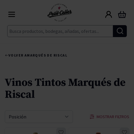
Ir al contenido
Carrito
Buscar
VOLVER A
MARQUÉS DE RISCAL
Vinos Tintos Marqués de
Riscal
MOSTRAR FILTROS
Ordenar por