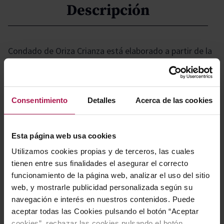
Descripción
Condado de Oriza Crianza está elaborado a partir de la
variedad Tinta del País (Tempranillo). Las uvas son
cuidadosamente seleccionadas de viñedos de más de
20 años situados en los alrededores de Olmedillo de
Consentimiento
Detalles
Acerca de las cookies
Roa (Burgos)
Esta página web usa cookies
Gastronomía
Utilizamos cookies propias y de terceros, las cuales
tienen entre sus finalidades el asegurar el correcto
funcionamiento de la página web, analizar el uso del sitio
Perfecto con cordero con dátiles y canela, venado,
web, y mostrarle publicidad personalizada según su
ternera con patatas y remolacha.
navegación e interés en nuestros contenidos. Puede
aceptar todas las Cookies pulsando el botón “Aceptar
cookies”, rechazar las cookies pulsando el botón