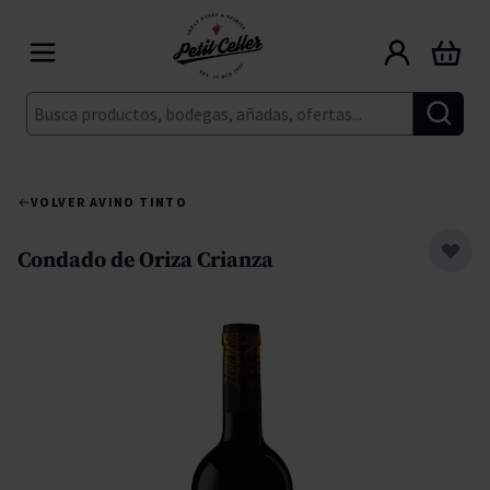
Ir al contenido
Carrito
Buscar
VOLVER A
VINO TINTO
Condado de Oriza Crianza