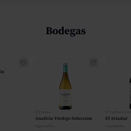
Bodegas
ón
DO Rueda
VT Castilla y Leó
Analivia Verdejo Seleccion
El Aviador
Pagos Del Rey
Pagos Del Rey