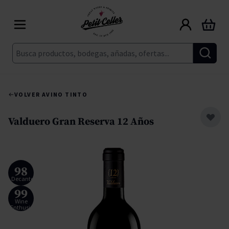
Ir al contenido
Carrito
Buscar
VOLVER A
VINO TINTO
Valduero Gran Reserva 12 Años
98
Decanter
99
Wine
Enthusiast