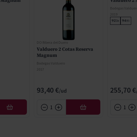
s Magnum
Valduero 2 
Bodegas Valduer
2019
92
94
De
Wi
DO Ribera del Duero
Valduero 2 Cotas Reserva
Magnum
Bodegas Valduero
2017
93,40 €
255,70 €
AÑADIR
AÑADIR