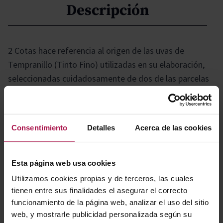
Descripción
2 Cotas hace referencia al origen de las uvas de
Tempranillo (Tinto Fino) utilizadas en su elaboración,
seleccionadas cuidadosamente de dos de las parcelas
más altas de la Ribera del Duero. La altitud de estos
viñedos aporta complejidad, elegancia, cuerpo y
estructura, cualidades que se acentúan gracias a su
Consentimiento
Detalles
Acerca de las cookies
prolongada crianza en barrica y botella.
Esta página web usa cookies
Gastronomía
Utilizamos cookies propias y de terceros, las cuales
tienen entre sus finalidades el asegurar el correcto
funcionamiento de la página web, analizar el uso del sitio
Ideal para acompañar carnes de caza, lechazo y quesos
web, y mostrarle publicidad personalizada según su