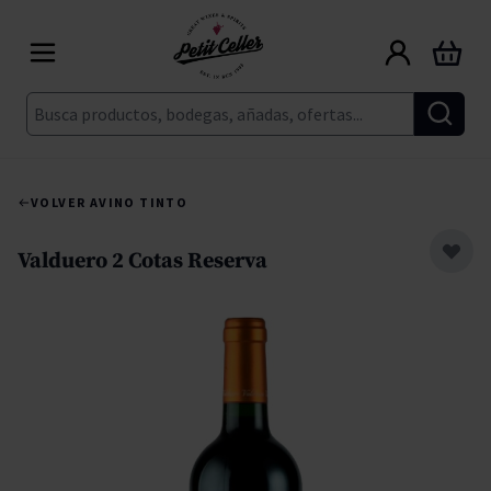
Ir al contenido
Carrito
Buscar
VOLVER A
VINO TINTO
Valduero 2 Cotas Reserva