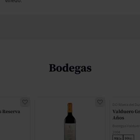
viñedo.
Bodegas
DO Ribera del Du
s Reserva
Valduero Gr
Años
Bodegas Valduer
2004
98
99
De
Wi