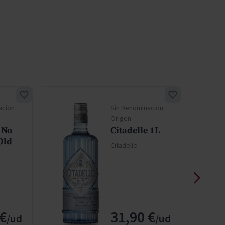
acion
Sin Denominacion
Origen
 No
Citadelle 1L
Old
Citadelle
 €
31,90 €