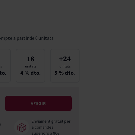
Pascal Jolivet
Vega Sicilia
mpte a partir de 6 unitats
18
+24
ts
unitats
unitats
to.
4
% dto.
5
% dto.
AFEGIR
Enviament gratuït per
a
a comandes
superiors a 80€