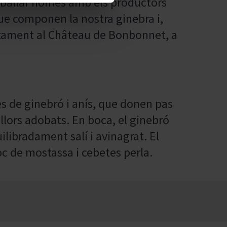
treballar només amb els productors
que componen la nostra ginebra i,
rectament al Château de Bonbonnet, a
s de ginebró i anís, que donen pas
illors adobats. En boca, el ginebró
ilibradament salí i avinagrat. El
toc de mostassa i cebetes perla.