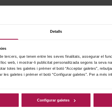
Tot comença al Châteaude Bonbonnet. Aquí
ginebró, l'extracte natural distintiu de Cita
Detalls
s'expressa en harmonia amb 18 espècies m
plantar el primer ginebró de Citadelle da
La primera collita oficial tindrà lloc a la 
kies
Dominar el cultiu de les nostres baies de g
de tercers, que tenen entre les seves finalitats, assegurar el fu
 lloc web, i mostrar-li publicitat personalitzada segons la seva na
de la ginebra Citadelle, i defensar amb orgu
tar totes les galetes i prémer el botó “Acceptar galetes”, rebutja
objectiu per als pròxims cinc anys és conr
ar les galetes i prémer el botó “Configurar galetes”. Per a més in
essencial per a nosaltres garantir la qualit
per a això, què podria ser millor que culti
del conyac constitueix un terreny magnífic
Configurar galetes
creixien fins i tot abans del cultiu de vinye