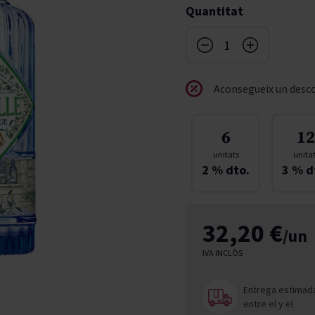
Quantitat
don
French Bloom
Pago del Cielo
entials
Valduero
Aconsegueix un desco
6
12
unitats
unita
2
% dto.
3
% d
32,20 €
/un
IVA INCLÒS
Entrega estimad
entre el
y el