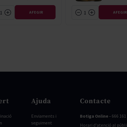
AFEGIR
AFEGI
ert
Ajuda
Contacte
nació
Enviaments i
Botiga Online -
666 161
n
seguiment
Horari d'atenció al públi