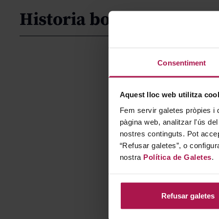
Historia bodega
Consentiment
Aquest lloc web utilitza coo
Fem servir galetes pròpies i 
pàgina web, analitzar l'ús del
nostres continguts. Pot accep
“Refusar galetes”, o configur
nostra
Política de Galetes
.
Refusar galetes