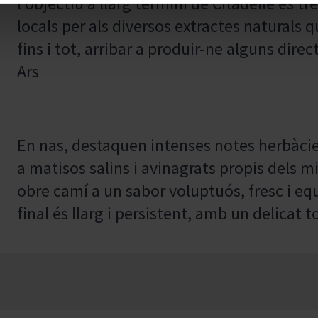
l'objectiu a llarg termini de Citadelle és 
locals per als diversos extractes naturals 
fins i tot, arribar a produir-ne alguns di
Ars
En nas, destaquen intenses notes herbàcie
a matisos salins i avinagrats propis dels m
obre camí a un sabor voluptuós, fresc i equ
final és llarg i persistent, amb un delicat 