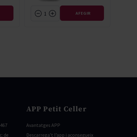
R
AFEGIR
APP Petit Celler
 467
Avantatges APP
c: de
Descarrega’t l’app i aconsegueix