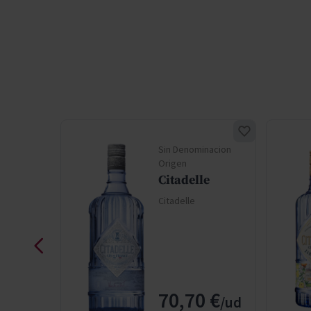
nacion
Sin Denominacion
Origen
e
Citadelle
Citadelle
 €
70,70 €