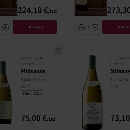
224,10 €
273,30
AFEGIR
AFEG
DO Conca de
DO Conca 
Barberà
Barberà
Milmanda
Milman
Familia Torres
Familia Tor
2017
2015
93
92
Pe
Ja
75,00 €
73,10