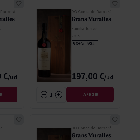
 Barberà
DO Conca de Barberà
ralles
Grans Muralles
s
Familia Torres
2015
93+
92
Pa
Ja
 €
197,00 €
IR
AFEGIR
de
DO Conca de Barberà
Grans Muralles