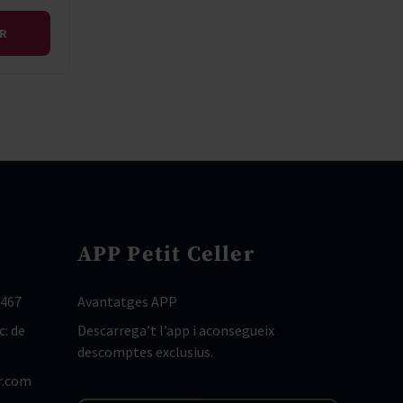
IR
APP Petit Celler
 467
Avantatges APP
c: de
Descarrega’t l’app i aconsegueix
descomptes exclusius.
r.com