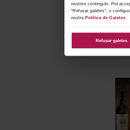
nostres continguts. Pot accep
“Refusar galetes”, o configur
nostra
Política de Galetes
.
Refusar galetes