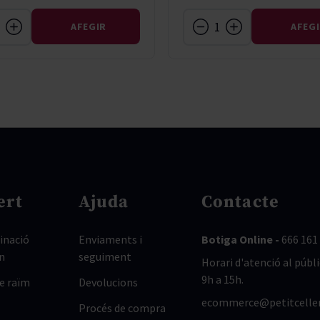
AFEGIR
AFEG
ert
Ajuda
Contacte
nació
Enviaments i
Botiga Online -
666 161
n
seguiment
Horari d'atenció al públi
9h a 15h.
de raïm
Devolucions
ecommerce@petitcelle
Procés de compra