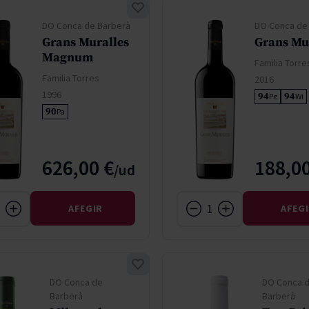
DO Conca de Barberà
DO Conca de
Grans Muralles
Grans Mu
Magnum
Familia Torre
Familia Torres
2016
1996
94
94
Pe
Wi
90
Pa
626,00 €
188,00
AFEGIR
AFEG
DO Conca de
DO Conca 
Barberà
Barberà