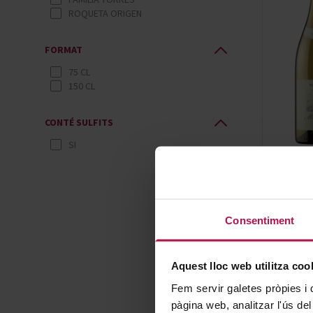
ROQUETA ORIGEN
FORMAT
75 CL
150 CL
CONTÉ SULFITS
SI
Consentiment
Aquest lloc web utilitza coo
Fem servir galetes pròpies i 
pàgina web, analitzar l'ús del