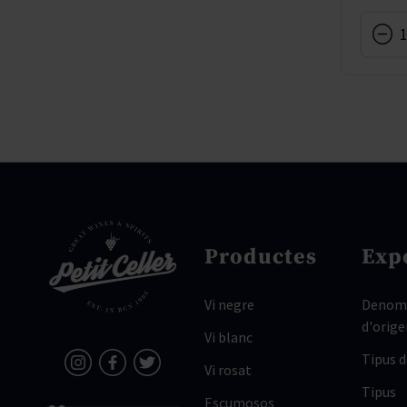
Productes
Exp
Vi negre
Denomi
d'orige
Vi blanc
Tipus 
Vi rosat
Tipus
Escumosos