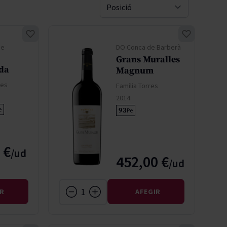
Pascal Jolivet
Sort By
Vega Sicilia
de
DO Conca de Barberà
Grans Muralles
da
Magnum
res
Familia Torres
2014
e
93
Pe
 €
452,00 €
IR
AFEGIR