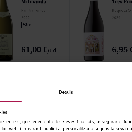
Milmanda
Tres Pri
Familia Torres
Roqueta Or
2022
2024
92
Pe
61,00 €
6,95 
AFEGIR
AFEG
Detalls
DO Conca de Barberà
DO Conca de
Grans Muralles
Grans Mu
kies
Magnum
Familia Torres
de tercers, que tenen entre les seves finalitats, assegurar el fu
Familia Torre
2012
 lloc web, i mostrar-li publicitat personalitzada segons la seva na