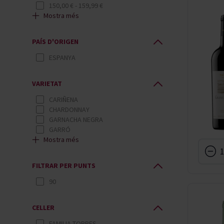
150,00 €
-
159,99 €
Mostra més
180,00 €
-
189,99 €
190,00 €
-
199,99 €
220,00 €
-
229,99 €
PAÍS D'ORIGEN
270,00 €
-
279,99 €
320,00 €
-
329,99 €
ESPANYA
410,00 €
I SUPERIOR
VARIETAT
CARIÑENA
CHARDONNAY
GARNACHA NEGRA
GARRÓ
Mostra més
MERLOT
MONASTRELL
QUEROL
FILTRAR PER PUNTS
TREPAT
90
CELLER
FAMILIA TORRES