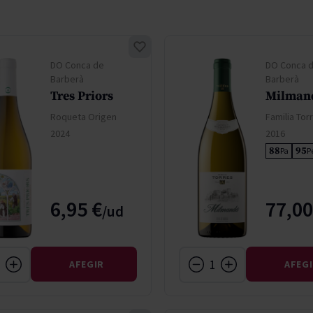
don
French Bloom
Pago del Cielo
entials
Valduero
DO Conca de
DO Conca 
Barberà
Barberà
Tres Priors
Milman
Roqueta Origen
Familia Tor
2024
2016
88
95
Pa
P
6,95 €
77,00
AFEGIR
AFEG