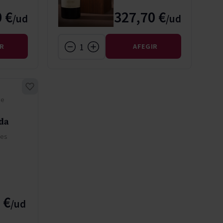
 €
327,70 €
IR
AFEGIR
de
da
res
 €