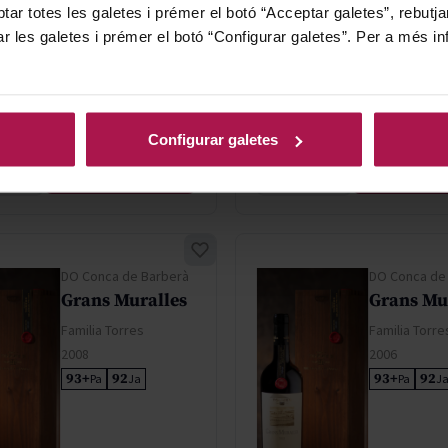
2016
92
Pa
tar totes les galetes i prémer el botó “Acceptar galetes”, rebutja
94
94
Pe
Wi
ar les galetes i prémer el botó “Configurar galetes”. Per a més in
412,30 €
326,00
Configurar galetes
AFEGIR
AFEG
DO Conca de Barberà
DO Conca de
Grans Muralles
Grans Mu
Familia Torres
Familia Torre
2008
2006
93+
92
93+
92
Pa
Ja
Pa
J