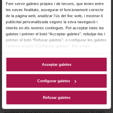
Fem servir galetes pròpies i de tercers, que tenen entre
les seves finalitats, assegurar el funcionament correcte
de la pàgina web, analitzar l'ús del lloc web, i mostrar-li
Perfecte per acompanyar plats d'arrossos, carns a la
publicitat personalitzada segons la seva navegació i
brasa, peixos de carn roja, formatges curats i postres
interès en els nostres continguts. Pot acceptar totes les
de xocolata, oferint versatilitat i equilibri en cada
galetes i prémer el botó “Acceptar galetes”, rebutjar-les i
combinació gastronòmica.
prémer el botó “Refusar galetes”, o configurar les galetes
i prémer el botó “Configurar galetes”. Per a més
informació, accedeixi a la nostra
Política de Galetes
.
Historia bodega
Acceptar galetes
L'any 1864, Eloy Lecanda va encunyar els fonaments per
Configurar galetes
a la història en plantar, al cor de la Ribera del Duero,
estaques de cabernet sauvignon, malbec, merlot i pinot
Refusar galetes
noir procedents de Bordeus. Així naixia la llegenda de
Vega Sicilia, un vi sempre fidel que ha sabut mantenir la
qualitat al llarg de la seva extensa trajectòria. El 1982,