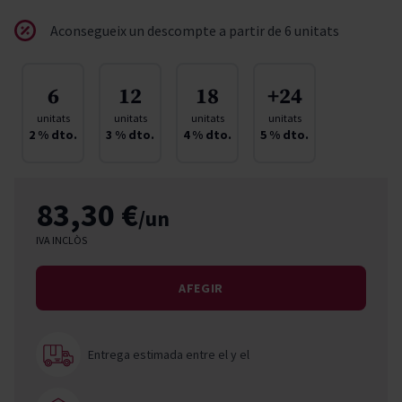
Aconsegueix un descompte a partir de 6 unitats
6
12
18
+24
unitats
unitats
unitats
unitats
2
% dto.
3
% dto.
4
% dto.
5
% dto.
83,30 €
/un
IVA INCLÒS
AFEGIR
Entrega estimada entre el
y el