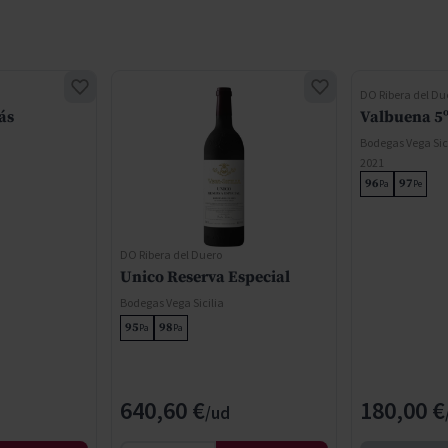
DO Ribera del Du
ás
Valbuena 5
Bodegas Vega Sic
2021
96
97
Pa
Pe
DO Ribera del Duero
Unico Reserva Especial
Bodegas Vega Sicilia
95
98
Pa
Pa
640,60 €
180,00 €