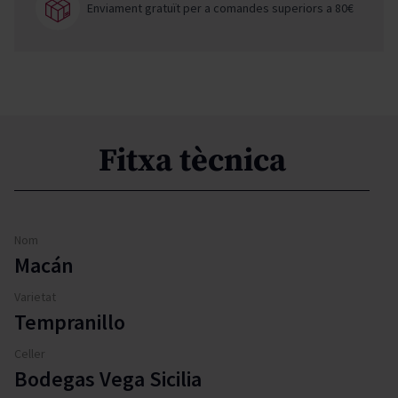
Enviament gratuït per a comandes superiors a 80€
Fitxa tècnica
Nom
Macán
Varietat
Tempranillo
Celler
Bodegas Vega Sicilia