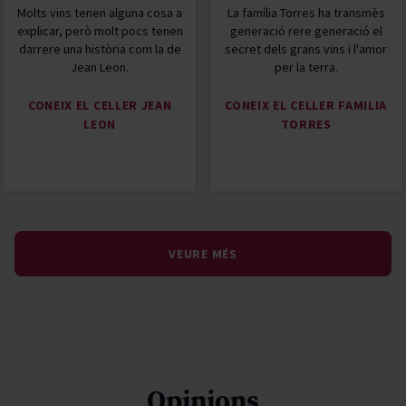
Molts vins tenen alguna cosa a
La família Torres ha transmès
explicar, però molt pocs tenen
generació rere generació el
darrere una història com la de
secret dels grans vins i l'amor
Jean Leon.
per la terra.
CONEIX EL CELLER JEAN
CONEIX EL CELLER FAMILIA
LEON
TORRES
VEURE MÉS
Opinions