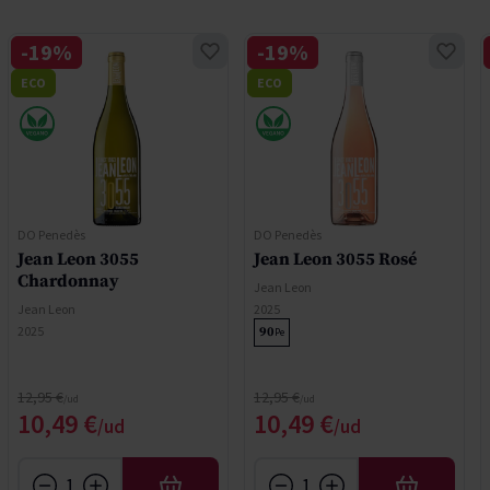
-19%
-19%
ECO
ECO
DO Penedès
DO Penedès
Jean Leon 3055
Jean Leon 3055 Rosé
Chardonnay
Jean Leon
Jean Leon
2025
2025
90
Pe
Regular Price
Regular Price
12,95 €
12,95 €
Special Price
Special Price
10,49 €
10,49 €