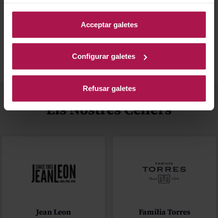
informació, accedeixi a la nostra
Política de Galetes
.
Millor valorats
Blog
Acceptar galetes
Configurar galetes
Refusar galetes
Els Nostres Cellers
Jean Leon
Familia Torres