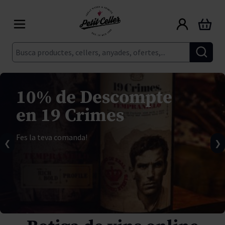
Skip to Content
Cart
Cerca
10% de Descompte
en 19 Crimes
Fes la teva comanda!
❮
❯