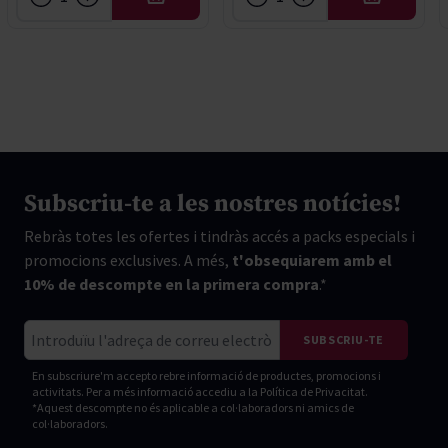
AFEGIR
AFEGIR
Subscriu-te a les nostres notícies!
Rebràs totes les ofertes i tindràs accés a packs especials i
promocions exclusives. A més,
t'obsequiarem amb el
10% de descompte en la primera compra
.*
Correu electrònic
SUBSCRIU-TE
En subscriure'm accepto rebre informació de productes, promocions i
activitats. Per a més informació accediu a la
Política de Privacitat.
*Aquest descompte no és aplicable a col·laboradors ni amics de
col·laboradors.