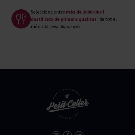
Selecciona entre
més de 2000 vins i
destil·lats de primera qualitat
i de tot el
món a la teva disposició