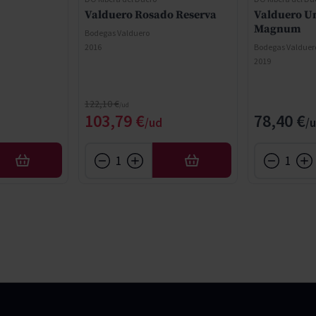
Valduero Rosado Reserva
Valduero U
Magnum
Bodegas Valduero
2016
Bodegas Valduer
2019
Regular Price
122,10 €
Special Price
103,79 €
78,40 €
AFEGIR
AFEGIR