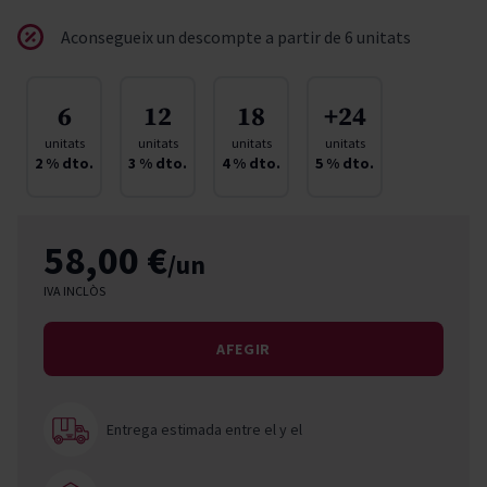
Aconsegueix un descompte a partir de 6 unitats
6
12
18
+24
unitats
unitats
unitats
unitats
2
% dto.
3
% dto.
4
% dto.
5
% dto.
58,00 €
/un
IVA INCLÒS
AFEGIR
Entrega estimada entre el
y el