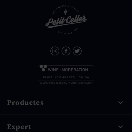
Productes
Vi negre
Expert
Vi blanc