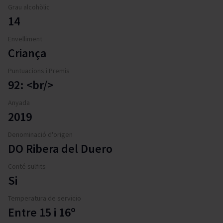
Grau alcohòlic
14
Envelliment
Criança
Puntuacions i Premis
92: <br/>
Anyada
2019
Denominació d'origen
DO Ribera del Duero
Conté sulfits
Si
Temperatura de servicio
Entre 15 i 16º