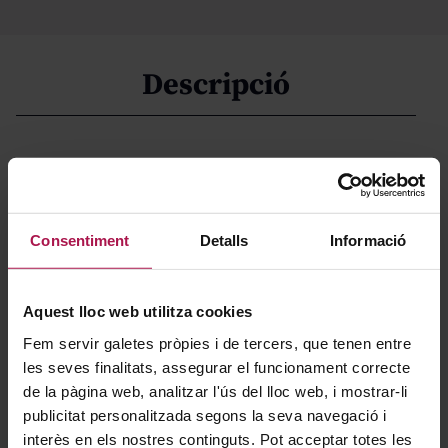
Descripció
Gràcies a la seva meticulosa elaboració i prolongat
envelliment, aquest vi de Valduero ha estat reconegut
com a “molt més que un criança”. Per aquesta raó, el
Consentiment
Detalls
Informació
celler va optar per abandonar aquesta classificació i
batejar-lo com a Dues Fustes, en honor als dos tipus de
bótes utilitzades en la seva maduració, acuradament
Aquest lloc web utilitza cookies
triades segons les característiques de cada anyada. A
Fem servir galetes pròpies i de tercers, que tenen entre
Valduero, solen referir-s'hi com "el més jove dels
les seves finalitats, assegurar el funcionament correcte
reserves" de la casa.
de la pàgina web, analitzar l'ús del lloc web, i mostrar-li
publicitat personalitzada segons la seva navegació i
interès en els nostres continguts. Pot acceptar totes les