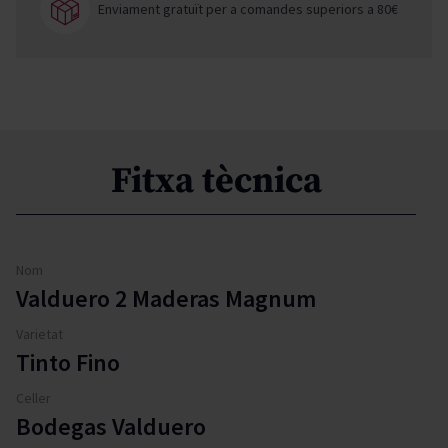
Enviament gratuït per a comandes superiors a 80€
Fitxa tècnica
Nom
Valduero 2 Maderas Magnum
Varietat
Tinto Fino
Celler
Bodegas Valduero