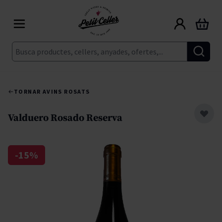
Skip to Content
Cart
Cerca
TORNAR A
VINS ROSATS
Valduero Rosado Reserva
-15%