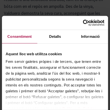
bóta com en el repòs en ampolla. Des de la vinya,
Valduero demostra la seva cura, aconseguint que les
varietats Ull de Llebre i Albillo es combinin de manera
harmoniosa. El resultat és un vi únic, vibrant, fresc, de
gran complexitat i amb un marcat caràcter
Consentiment
Detalls
Informació
gastronòmic.
Aquest lloc web utilitza cookies
Gastronomía
Fem servir galetes pròpies i de tercers, que tenen entre
les seves finalitats, assegurar el funcionament correcte
de la pàgina web, analitzar l'ús del lloc web, i mostrar-li
Marida a la perfecció amb plats tradicionals espanyols,
publicitat personalitzada segons la seva navegació i
com paella de marisc, tapes de pernil ibèric o
interès en els nostres continguts. Pot acceptar totes les
galetes i prémer el botó “Acceptar galetes”, rebutjar-les i
formatges curats, realçant els seus matisos frescos i
prémer el botó “Refusar galetes”, o configurar les galetes
afruitats. És ideal per compartir en celebracions o
i prémer el botó “Configurar galetes”. Per a més
menjars especials, creant moments únics.
informació, accedeixi a la nostra
Política de Galetes
.