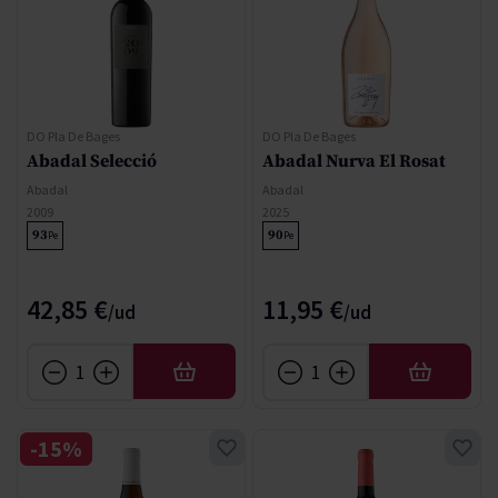
DO Pla De Bages
DO Pla De Bages
Abadal Selecció
Abadal Nurva El Rosat
Abadal
Abadal
2009
2025
93
90
Pe
Pe
42,85 €
11,95 €
AFEGIR
AFEGIR
-15%