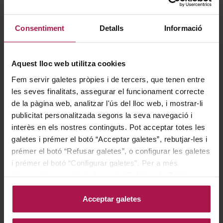
Consentiment
Detalls
Informació
Aquest lloc web utilitza cookies
DO Penedès
DO Pla De Bages
Fem servir galetes pròpies i de tercers, que tenen entre
Recaredo-Credo and the
Abadal Nurva El Rosat
Winer is Rosat
Magnum
les seves finalitats, assegurar el funcionament correcte
de la pàgina web, analitzar l'ús del lloc web, i mostrar-li
Recaredo
Abadal
2024
2024
publicitat personalitzada segons la seva navegació i
91
90
Pa
Pe
interès en els nostres continguts. Pot acceptar totes les
galetes i prémer el botó “Acceptar galetes”, rebutjar-les i
9,10 €
24,85 €
prémer el botó “Refusar galetes”, o configurar les galetes
i prémer el botó “Configurar galetes”. Per a més
informació, accedeixi a la nostra
Política de Galetes
.
AFEGIR
AFEGIR
Acceptar galetes