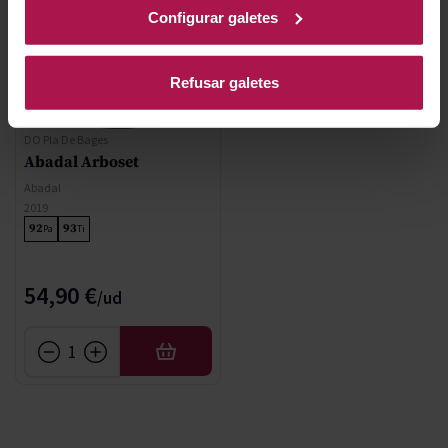
Configurar galetes
Refusar galetes
DO Pla De Bages
Abadal Arboset
Abadal
2019
92
93
Pa
Ti
54,90 €
AFEGIR