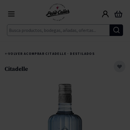
Ir al contenido
Carrito
Buscar
VOLVER A
COMPRAR CITADELLE · DESTILADOS
Citadelle