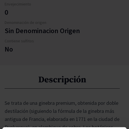
Envejecimiento
0
Denominación de origen
Sin Denominacion Origen
Contiene sulfitos
No
Descripción
Se trata de una ginebra premium, obtenida por doble
destilación (siguiendo la fórmula de la ginebra más
antigua de Francia, elaborada en 1771 en la ciudad de
Dunkerque), en alambique de cobre. Los botánicos