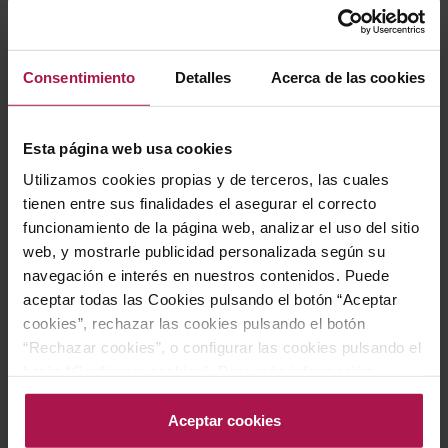
utilizados son enebro, piel de limón, naranja, regaliz,
canela, casia, nuez moscada, angélica, pino, anís,
violeta, almendras, cilantro, cardamomo, pimienta,
Consentimiento
Detalles
Acerca de las cookies
ajedrea, hinojo y raíz de lirio. El producto final, es
nítido, suave, fresco y muy fino en el paladar, con buen
Esta página web usa cookies
equilibrio entre el alcohol y los botánicos, notándose un
Utilizamos cookies propias y de terceros, las cuales
perfume de limón y especias, que también le confieren
tienen entre sus finalidades el asegurar el correcto
un ligero picor.
funcionamiento de la página web, analizar el uso del sitio
web, y mostrarle publicidad personalizada según su
navegación e interés en nuestros contenidos. Puede
Historia bodega
aceptar todas las Cookies pulsando el botón “Aceptar
cookies”, rechazar las cookies pulsando el botón
“Rechazar cookies”, o configurar las cookies pulsando el
Todo comienza en el Châteaude Bonbonnet. Aquí es
botón “Configurar cookies”. Para más información
acceda a nuestra Política de Cookies.Para más
donde cultivamos las bayas de enebro, el extracto
información acceda a nuestra
Política de Cookies
.
Aceptar cookies
natural distintivo de Citadelle, cuyo carácter se expresa