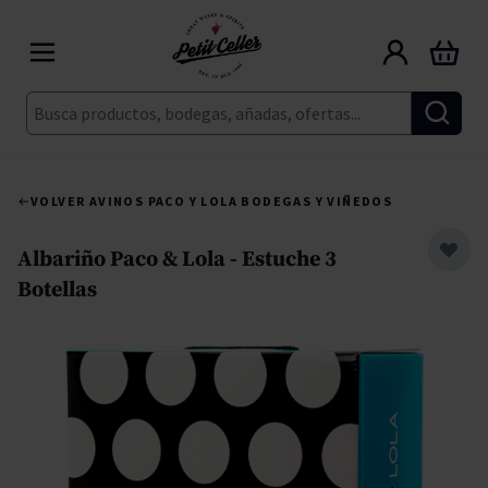
Ir al contenido
Carrito
Buscar
VOLVER A
VINOS PACO Y LOLA BODEGAS Y VIÑEDOS
Albariño Paco & Lola - Estuche 3
Botellas