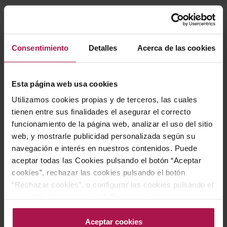
Descripción
Consentimiento
Detalles
Acerca de las cookies
Pack de tres botellas de Paco & Lola Albariño, un
blanco gallego de carácter vibrante y auténtico,
Esta página web usa cookies
conocido por su frescura, intensidad y perfil
Utilizamos cookies propias y de terceros, las cuales
marcadamente afrutado. Referencia icónica de la
tienen entre sus finalidades el asegurar el correcto
funcionamiento de la página web, analizar el uso del sitio
bodega gracias a su distintiva etiqueta de lunares, se
web, y mostrarle publicidad personalizada según su
sitúa entre los albariños más originales y estilosos del
navegación e interés en nuestros contenidos. Puede
panorama nacional, combinando una clara vocación
aceptar todas las Cookies pulsando el botón “Aceptar
internacional con un estilo moderno y sofisticado sin
cookies”, rechazar las cookies pulsando el botón
perder su esencia atlántica. Un estuche ideal para
“Rechazar cookies”, o configurar las cookies pulsando el
disfrutar de vinos blancos frescos y expresivos,
botón “Configurar cookies”. Para más información
acceda a nuestra Política de Cookies.Para más
especialmente indicados para acompañar pescados y
información acceda a nuestra
Política de Cookies
.
Aceptar cookies
mariscos.