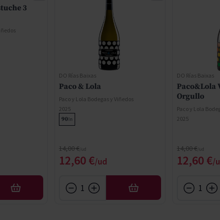
stuche 3
Viñedos
DO Rías Baixas
DO Rías Baixas
Paco & Lola
Paco&Lola 
Orgullo
Paco y Lola Bodegas y Viñedos
2025
Paco y Lola Bode
2025
90
In
Precio normal
Precio normal
14,00 €
14,00 €
Precio especial
Precio e
12,60 €
12,60 €
AÑADIR
AÑADIR