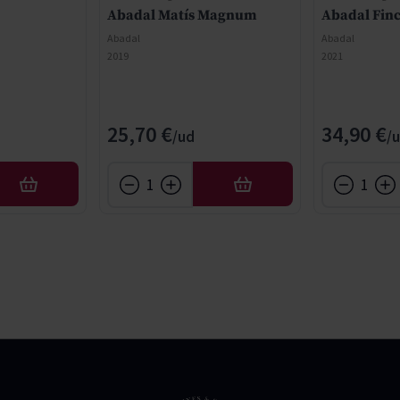
Abadal Matís Magnum
Abadal Finc
Abadal
Abadal
2019
2021
25,70 €
34,90 €
AÑADIR
AÑADIR