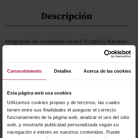
Descripción
Integrando las variedades locales Picapoll y Macabeo
con las aclamadas Sauvignon Blanc y Chardonnay, el
vino blanco básico de Abadal ofrece una paleta
sensorial que refleja el sotobosque. Cada sorbo trae
Consentimiento
Detalles
Acerca de las cookies
consigo el aroma de los bosques circundantes, ricos en
jazmín y lavanda, que caracterizan el paisaje vitivinícola
de la comarca del Bages.
Esta página web usa cookies
Utilizamos cookies propias y de terceros, las cuales
tienen entre sus finalidades el asegurar el correcto
Gastronomía
funcionamiento de la página web, analizar el uso del sitio
web, y mostrarle publicidad personalizada según su
navegación e interés en nuestros contenidos. Puede