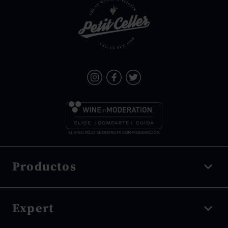
Productos
Vino tinto
Expert
Vino blanco