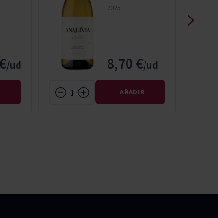
2025
 €
8,70 €
R
AÑADIR