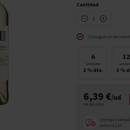
Cantidad
don
ndy
French Bloom
Pago del Cielo
entials
Valduero
Consigue un descuent
6
12
unidades
unidad
2
% dto.
3
% d
6,39 €
/ud
IVA INCLUÍDO
Entrega estimad
entre el
y el