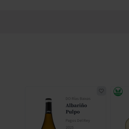
del
DO Rías Baixas
Albariño
o de
Pulpo
rianza
Pagos Del Rey
Rey
2025