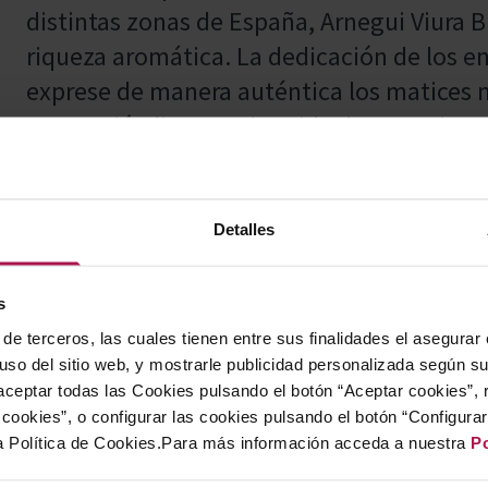
distintas zonas de España, Arnegui Viura B
riqueza aromática. La dedicación de los e
exprese de manera auténtica los matices n
una opción ligera y vivaz ideal para quien
refrescantes.
Detalles
Es un vino versátil, ideal para disfrutar 
pescados, mariscos, ensaladas y platos lig
s
de terceros, las cuales tienen entre sus finalidades el asegurar
 uso del sitio web, y mostrarle publicidad personalizada según s
ceptar todas las Cookies pulsando el botón “Aceptar cookies”, 
El proyecto Pagos del Rey nació con el obje
cookies”, o configurar las cookies pulsando el botón “Configura
a Política de Cookies.Para más información acceda a nuestra
Po
Denominaciones de Origen de España, co