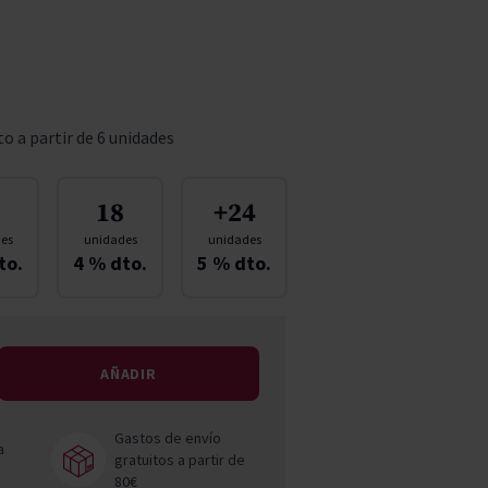
Pascal Jolivet
Vega Sicilia
o a partir de 6 unidades
18
+24
es
unidades
unidades
to.
4
% dto.
5
% dto.
AÑADIR
Gastos de envío
a
gratuitos a partir de
80€