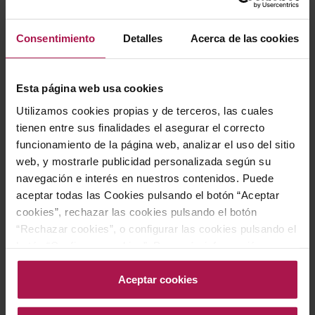
utilizadas en la antigüedad para almacenar alimentos y
vino. Su singular proceso de elaboración le otorga un
Consentimiento
Detalles
Acerca de las cookies
perfil único, atrevido y diferente.
Esta página web usa cookies
Gastronomía
Utilizamos cookies propias y de terceros, las cuales
tienen entre sus finalidades el asegurar el correcto
funcionamiento de la página web, analizar el uso del sitio
Perfecto para acompañar guisos de pescado y marisco,
web, y mostrarle publicidad personalizada según su
así como verduras a la brasa, realzando cada plato con
navegación e interés en nuestros contenidos. Puede
aceptar todas las Cookies pulsando el botón “Aceptar
su sabor único.
cookies”, rechazar las cookies pulsando el botón
“Rechazar cookies”, o configurar las cookies pulsando el
Historia bodega
botón “Configurar cookies”. Para más información
acceda a nuestra Política de Cookies.Para más
información acceda a nuestra
Política de Cookies
.
Aceptar cookies
La Bodega Attis, enclavada en el corazón de las Rías