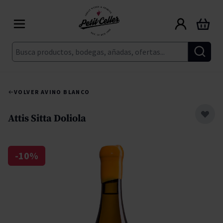
Ir al contenido
Carrito
Buscar
VOLVER A
VINO BLANCO
Attis Sitta Doliola
-10%