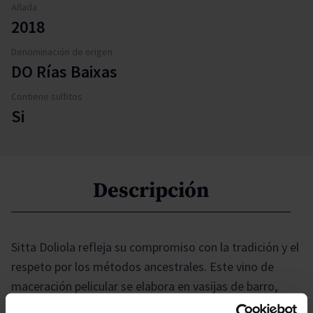
Añada
2018
Denominación de origen
DO Rías Baixas
Contiene sulfitos
Si
Descripción
Sitta Doliola refleja su compromiso con la tradición y el
respeto por los métodos ancestrales. Este vino de
maceración pelicular se elabora en vasijas de barro,
conocidas como 'dolium' en latín, inspiradas en las