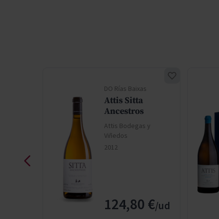
ixas
DO Rías Baixas
bariño
Attis Sitta
m
Ancestros
gas y
Attis Bodegas y
Viñedos
2012
i
ormal
o especial
 €
124,80 €