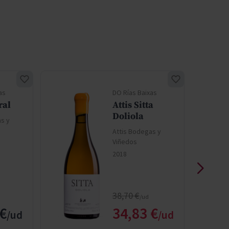
as
DO Rías Baixas
ral
Attis Sitta
Doliola
s y
Attis Bodegas y
Viñedos
2018
Precio normal
38,70 €
Precio especial
 €
34,83 €