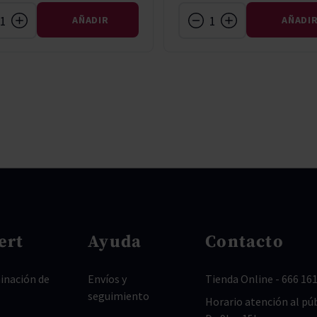
AÑADIR
AÑADI
ert
Ayuda
Contacto
nación de
Envíos y
Tienda Online
-
666 161
seguimiento
Horario atención al púb