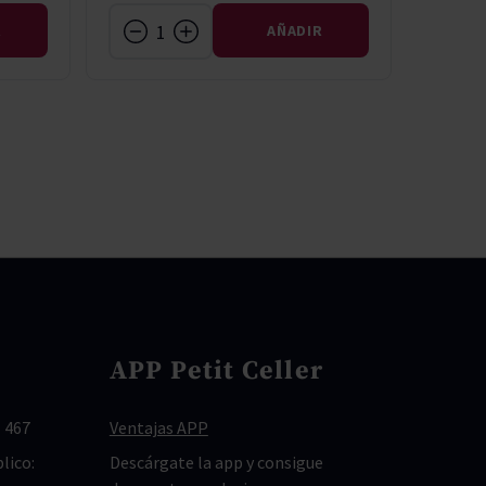
R
AÑADIR
APP Petit Celler
 467
Ventajas APP
lico:
Descárgate la app y consigue