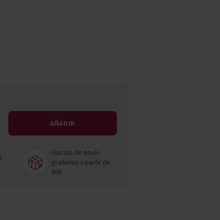
Pascal Jolivet
Vega Sicilia
AÑADIR
Gastos de envío
a
gratuitos a partir de
80€