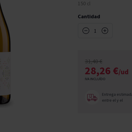
150 cl
don
ndy
French Bloom
Pago del Cielo
Cantidad
entials
Valduero
31,40 €
28,26 €
/ud
IVA INCLUÍDO
Entrega estimad
entre el
y el