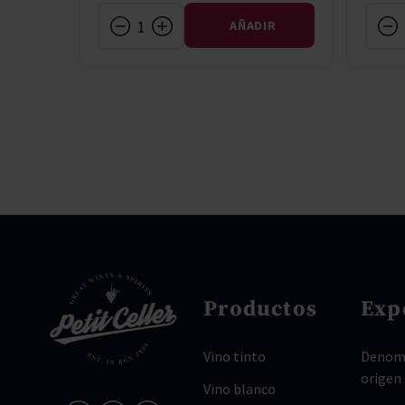
IR
AÑADIR
Productos
Exp
Vino tinto
Denomi
origen
Vino blanco