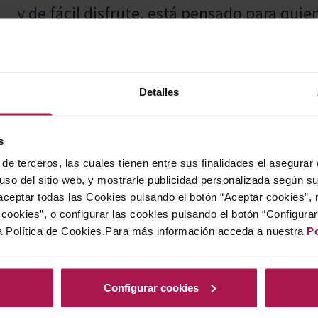
y de fácil disfrute, está pensado para quie
placentera en cada copa.
Detalles
Una elección perfecta para tapear con un 
marineras y ensaladas frescas.
s
de terceros, las cuales tienen entre sus finalidades el asegurar
 uso del sitio web, y mostrarle publicidad personalizada según s
ceptar todas las Cookies pulsando el botón “Aceptar cookies”, 
La Bodega Attis, enclavada en el corazón de
cookies”, o configurar las cookies pulsando el botón “Configura
tradición vitivinícola familiar de los Fariñ
a Política de Cookies.Para más información acceda a nuestra
Po
cultivando viñedos, fundaron la bodega en
estado marcada por la combinación de resp
Configurar cookies
instalaciones y una profunda conexión con 