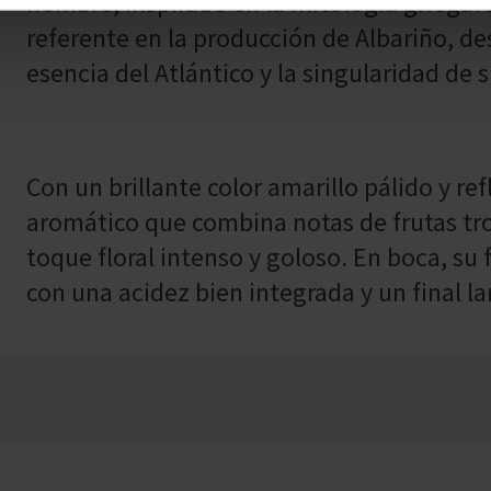
nombre, inspirado en la mitología griega
referente en la producción de Albariño, d
esencia del Atlántico y la singularidad de 
Con un brillante color amarillo pálido y re
aromático que combina notas de frutas tropi
toque floral intenso y goloso. En boca, su 
con una acidez bien integrada y un final la