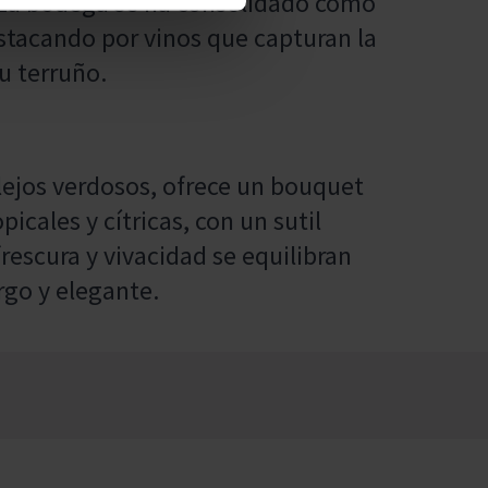
. La bodega se ha consolidado como
estacando por vinos que capturan la
su terruño.
flejos verdosos, ofrece un bouquet
cales y cítricas, con un sutil
frescura y vivacidad se equilibran
rgo y elegante.