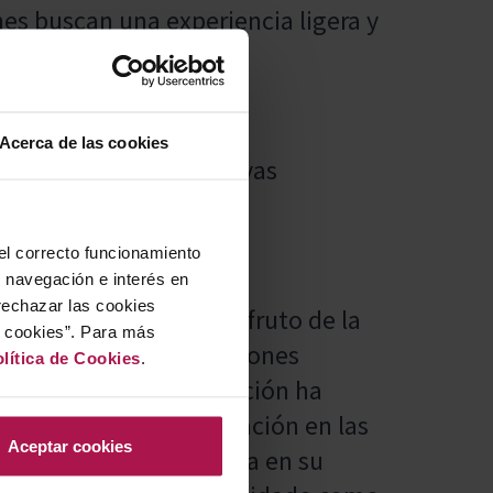
nes buscan una experiencia ligera y
Acerca de las cookies
buen surtido de conservas
 el correcto funcionamiento
u navegación e interés en
rechazar las cookies
 las Rías Baixas, es el fruto de la
r cookies”. Para más
a, quienes, tras generaciones
lítica de Cookies
.
 el año 2000. Su evolución ha
eto al terruño, innovación en las
Aceptar cookies
la naturaleza, reflejada en su