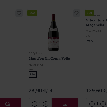
ECO
ECO
DOQ Priorat
Viticultors 
Maçanella
Mas d'En Gil
2021
96
Pa
DOQ Priorat
Mas d'en Gil Coma Vella
Mas d'En Gil
2020
92
Pe
28,90 €
139,60 €
AÑADIR
AÑADIR