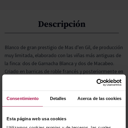
Descripción
Blanco de gran prestigio de Mas d’en Gil, de producción
muy limitada, elaborado con las viñas más antiguas de
la finca: dos de Garnacha Blanca y dos de Macabeo.
Criado en barricas de roble francés y posteriormente en
botella durante dos años, ofrece complejidad, aromas
mediterráneos y una textura elegante que recuerda a
un Grand Cru de Borgoña.
Consentimiento
Detalles
Acerca de las cookies
Gastronomía
Esta página web usa cookies
Utilizamos cookies propias y de terceros, las cuales