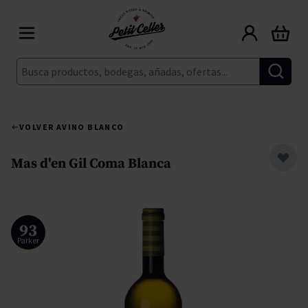
Ir al contenido
Carrito
Buscar
VOLVER A
VINO BLANCO
Mas d'en Gil Coma Blanca
93
Parker