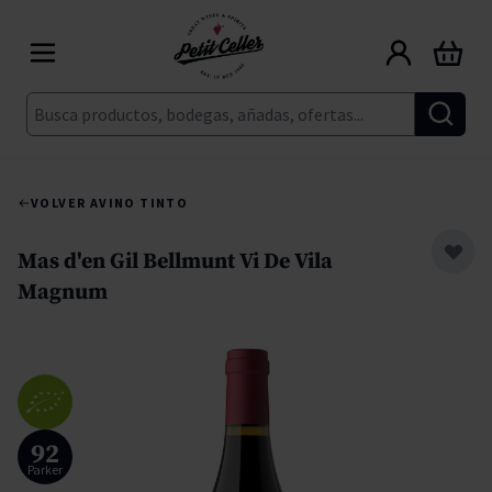
Ir al contenido
Carrito
Buscar
VOLVER A
VINO TINTO
Mas d'en Gil Bellmunt Vi De Vila
Magnum
92
Parker