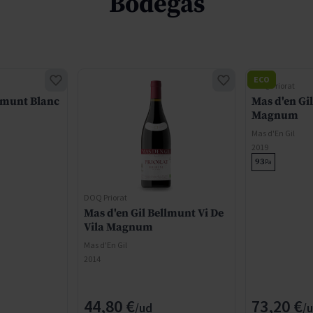
Bodegas
ECO
DOQ Priorat
llmunt Blanc
Mas d'en Gi
Magnum
Mas d'En Gil
2019
93
Pa
DOQ Priorat
Mas d'en Gil Bellmunt Vi De
Vila Magnum
Mas d'En Gil
2014
44,80 €
73,20 €