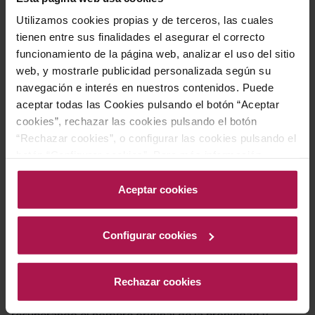
Utilizamos cookies propias y de terceros, las cuales
tienen entre sus finalidades el asegurar el correcto
Por su versatilidad y equilibrio, es una opción ideal para
funcionamiento de la página web, analizar el uso del sitio
disfrutar en cualquier momento del día, ya sea en el
web, y mostrarle publicidad personalizada según su
desayuno, el almuerzo o la cena. Su perfil adaptable lo
navegación e interés en nuestros contenidos. Puede
aceptar todas las Cookies pulsando el botón “Aceptar
convierte en un acompañante perfecto para distintas
cookies”, rechazar las cookies pulsando el botón
ocasiones y estilos de comida.
“Rechazar cookies”, o configurar las cookies pulsando el
botón “Configurar cookies”. Para más información
acceda a nuestra Política de Cookies.Para más
Historia bodega
información acceda a nuestra
Política de Cookies
.
Aceptar cookies
Mas d'en Gil es una histórica finca ubicada en el sur del
Configurar cookies
Priorat, en el término de Bellmunt del Priorat, con 125
hectáreas distribuidas en cinco valles. Desde 1998, la
Rechazar cookies
familia Rovira Carbonell lidera este proyecto,
recuperando el nombre original de la propiedad y