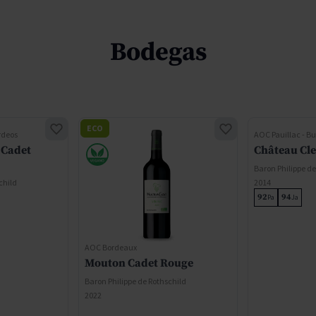
Bodegas
ECO
rdeos
AOC Pauillac - B
 Cadet
Château Cle
Baron Philippe de
child
2014
92
94
Pa
Ja
AOC Bordeaux
Mouton Cadet Rouge
Baron Philippe de Rothschild
2022