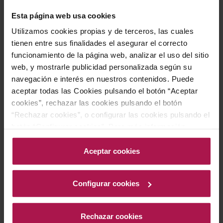
una excelente elección para quienes buscan la expresión
Esta página web usa cookies
más refinada de los vinos de Sauternes.
Utilizamos cookies propias y de terceros, las cuales
tienen entre sus finalidades el asegurar el correcto
Gastronomía
funcionamiento de la página web, analizar el uso del sitio
web, y mostrarle publicidad personalizada según su
navegación e interés en nuestros contenidos. Puede
aceptar todas las Cookies pulsando el botón “Aceptar
Se recomienda servir este vino de postre francés bien
cookies”, rechazar las cookies pulsando el botón
frío, entre 8 y 10 °C, para resaltar su frescura y aromas.
“Rechazar cookies”, o configurar las cookies pulsando el
Es el acompañante ideal para postres como trifle de
botón “Configurar cookies”. Para más información
plátano, creaciones con durazno y maracuyá, o incluso
acceda a nuestra Política de Cookies.Para más
información acceda a nuestra
Política de Cookies
.
Aceptar cookies
batatas al horno con queso de cabra, realzando cada
bocado con su carácter equilibrado.
Configurar cookies
Historia bodega
Rechazar cookies