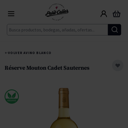
Ir al contenido
Carrito
Buscar
VOLVER A
VINO BLANCO
Réserve Mouton Cadet Sauternes