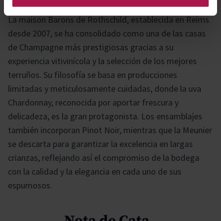
La maison Barons de Rothschild, establecida en Reims
desde 2007, se ha consolidado como una de las casas
de Champagne más prestigiosas gracias a su
experiencia vitivinícola y la selección de los mejores
terruños. Su filosofía se basa en producciones
limitadas y meticulosamente cuidadas, donde la uva
Chardonnay, reconocida por aportar frescura y
delicadeza, es la gran protagonista. Los ensamblajes
también incorporan Pinot Noir, mientras que la Meunier
se descarta para garantizar la excelencia en largas
crianzas, reflejando así el compromiso de la bodega
con la calidad y la elegancia en cada uno de sus
espumosos.
Nota de Cata