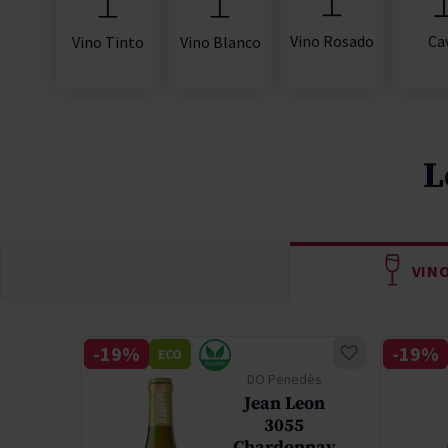
Vino Rosado
Ca
Vino Tinto
Vino Blanco
L
VIN
-19%
-19%
ECO
lley
DO Penedès
mba
Jean Leon
els
3055
tion
Chardonnay