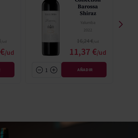
5
Barossa
Shiraz
Yalumba
2022
 normal
Precio normal
€
16,24 €
o especial
Precio especial
 €
11,37 €
R
AÑADIR