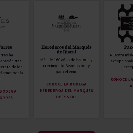
Torres
Herederos del Marqués
Pac
de Riscal
orres ha
Nuestra misi
Más de 160 años de historia y
eración tras
excepcional
crecimiento. Vivimos por y
ecreto de los
excep
para el vino.
l amor por la
a.
CONOCE L
CONOCE LA BODEGA
&
HEREDEROS DEL MARQUÉS
 BODEGA
DE RISCAL
TORRES