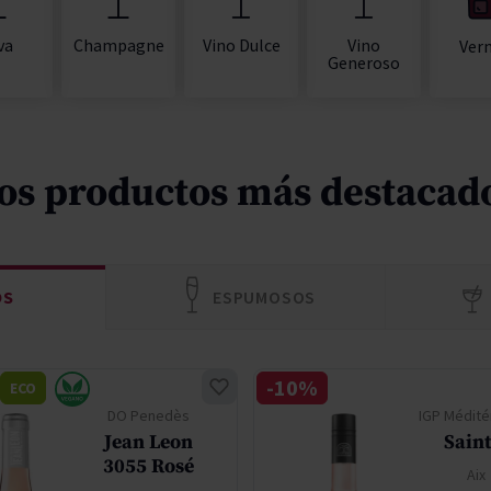
va
Champagne
Vino Dulce
Vino
Ver
Generoso
os productos más destacad
OS
ESPUMOSOS
-10%
ECO
DO Penedès
IGP Médité
Jean Leon
Saint
3055 Rosé
Aix