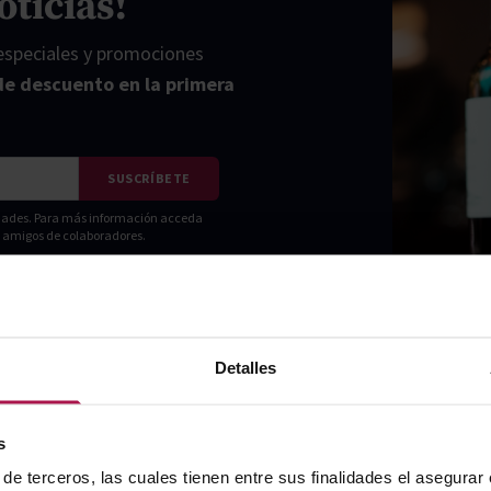
oticias!
 especiales y promociones
de descuento en la primera
SUSCRÍBETE
vidades. Para más información acceda
ni amigos de colaboradores.
Detalles
s
de terceros, las cuales tienen entre sus finalidades el asegurar