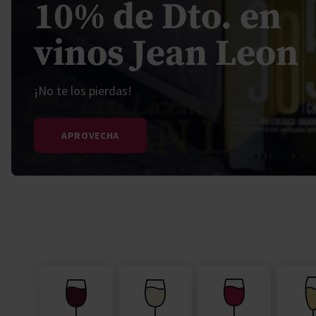
10% de Dto. en
Secano interior
Pisco
Vodka
Moët Chan
Torres Bra
Paco y Lola
Padró & Co
vinos Jean Leon
Torres Brandy
Torres Ess
¡No te los pierdas!
APROVECHA