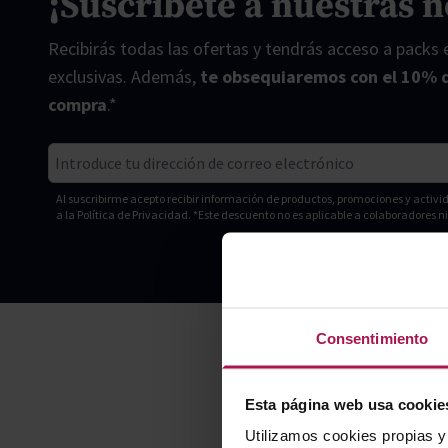
¡Suscríbete a nuestras n
Recibirás todas las ofertas y tendrás acceso a packs
exclusivas. Además,
te obsequiaremos con el 10% 
compra
.*
Correo electrónico
Al suscribirme acepto recibir información de productos, promociones y acti
a la
Política de Privacidad. *Este descuento no es aplicable a colaboradores 
Consentimiento
Esta página web usa cookie
Utilizamos cookies propias y 