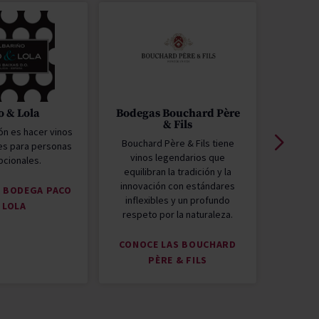
o & Lola
Bodegas Bouchard Père
Migu
& Fils
ón es hacer vinos
Miguel 
Bouchard Père & Fils tiene
es para personas
al C
vinos legendarios que
cionales.
Agric
equilibran la tradición y la
Innov
innovación con estándares
pilare
A BODEGA PACO
inflexibles y un profundo
historia
 LOLA
respeto por la naturaleza.
CON
CONOCE LAS BOUCHARD
MIGU
PÈRE & FILS