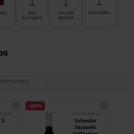
Destilados
mut
Vino
Vino Sin
Ecológico
Alcohol
os
DESTILADOS
-30%
-10%
rranee
Barossa Valley
 X
Yalumba
Samuels
Collection