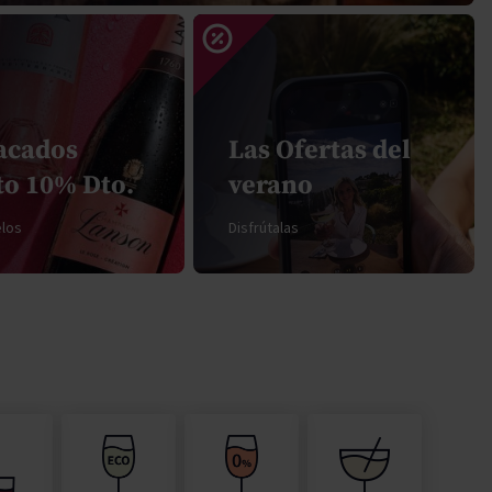
Pascal Jolivet
Vega Sicilia
acados
Las Ofertas del
to 10% Dto.
verano
los
Disfrútalas