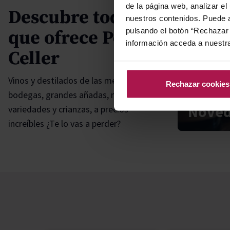
de la página web, analizar el
Descubre todo lo
nuestros contenidos. Puede a
pulsando el botón “Rechazar 
que ofrece Petit
información acceda a nuestr
Celler
Vinos y destilados de las mejores
Rechazar cookies
bodegas, grandes añadas, multitud de
Nove
variedades y crianzas, a precios
increíbles ¿Te lo vas a perder?