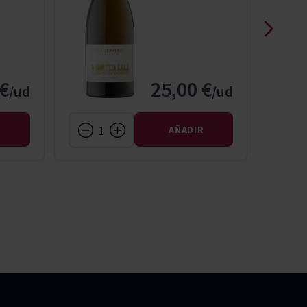
 €
25,00 €
R
AÑADIR