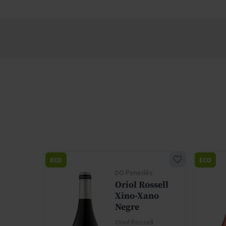
ECO
ECO
s
DO Penedès
no
Oriol Rossell
Xino-Xano
ll
Negre
Oriol Rossell