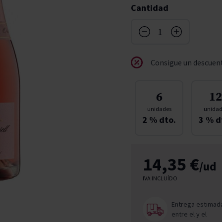
Cantidad
don
ndy
French Bloom
Pago del Cielo
entials
Valduero
Consigue un descuent
6
12
unidades
unidad
2
% dto.
3
% d
14,35 €
/ud
IVA INCLUÍDO
Entrega estimad
entre el
y el