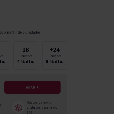
Pascal Jolivet
Vega Sicilia
o a partir de 6 unidades
18
+24
es
unidades
unidades
to.
4
% dto.
5
% dto.
AÑADIR
Gastos de envío
a
gratuitos a partir de
80€