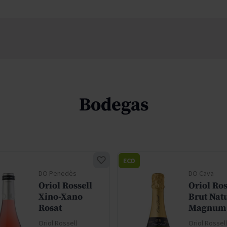
Bodegas
ECO
DO Penedès
DO Cava
Oriol Rossell
Oriol Ros
Xino-Xano
Brut Nat
Rosat
Magnum
Oriol Rossell
Oriol Rossell