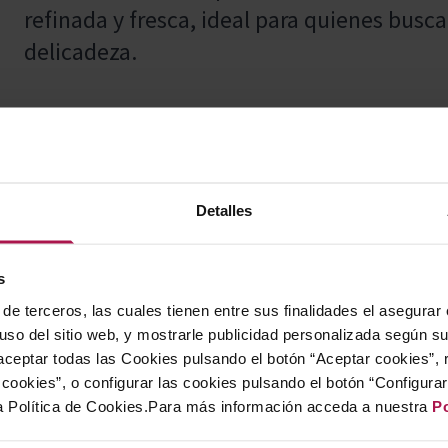
refinada y fresca, ideal para quienes bus
delicadeza.
Este vino armoniza especialmente bien co
con aperitivos variados, aves y una selecci
Detalles
convierte en una excelente opción para ac
sus sabores.
s
de terceros, las cuales tienen entre sus finalidades el asegurar
 uso del sitio web, y mostrarle publicidad personalizada según s
La bodega Oriol Rossell, con raíces vitivin
ceptar todas las Cookies pulsando el botón “Aceptar cookies”, 
una bodega familiar con una rica historia 
cookies”, o configurar las cookies pulsando el botón “Configura
a Política de Cookies.Para más información acceda a nuestra
Po
sus propiedades en 1638 y construyó una