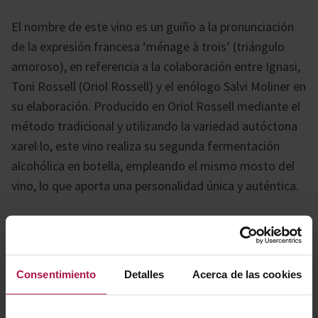
El nombre de este vino es un guiño a la pronunciación
de la expresión francesa ‘ménage à trois’ (triángulo
amoroso), en referencia a la colaboración entre Ignasi,
Toni Rossell (Oriol Rossell) y el enólogo Salvi Moliner en
su elaboración. Producido en Oriol Rossell mediante el
método tradicional y utilizando la variedad autóctona
xarel·lo, este vino realiza su segunda fermentación
alcohólica en botella, empleando el mismo mosto del
vino, lo que aporta una personalidad única y auténtica.
Gastronomía
Consentimiento
Detalles
Acerca de las cookies
Ideal para armonizar con patita asada acompañada de
peras, minicanelones de pollo de payés, ternera y cerdo