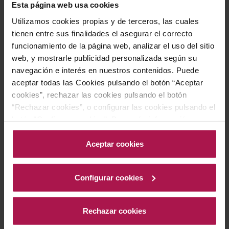
Esta página web usa cookies
con salsa de senderuelas, o muslos de Gallo Negro del
Utilizamos cookies propias y de terceros, las cuales
Penedès (con Indicación Geográfica Protegida)
tienen entre sus finalidades el asegurar el correcto
rellenos de calçots y ciruelas pasas. También resulta
funcionamiento de la página web, analizar el uso del sitio
excelente como acompañamiento de un arroz
web, y mostrarle publicidad personalizada según su
‘socarrat’ de pescado y marisco, realzando la riqueza y
navegación e interés en nuestros contenidos. Puede
complejidad de estos platos.
aceptar todas las Cookies pulsando el botón “Aceptar
cookies”, rechazar las cookies pulsando el botón
“Rechazar cookies”, o configurar las cookies pulsando el
Historia bodega
botón “Configurar cookies”. Para más información
acceda a nuestra Política de Cookies.Para más
información acceda a nuestra
Política de Cookies
.
Aceptar cookies
La bodega Oriol Rossell, con raíces vitivinícolas que se
remontan a 1497, es una bodega familiar con una rica
Configurar cookies
historia en el Penedès. La familia expandió sus
propiedades en 1638 y construyó una bodega
Rechazar cookies
modernista en 1908, que aún se utiliza. A principios de