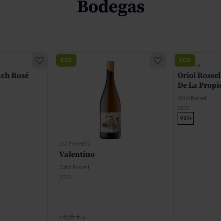
Bodegas
ECO
ECO
DO Cava
ach Rosé
Oriol Rosse
De La Propi
Oriol Rossell
2017
91
Pe
DO Penedès
Valentino
Oriol Rossell
2023
Precio normal
14,95 €