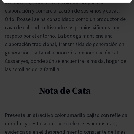
los años 80, Oriol Rossell i Almirall impulsó la
elaboración y comercialización de sus vinos y cavas.
Oriol Rossell se ha consolidado como un productor de
cava de calidad, cultivando sus propios viñedos con
respeto por el entorno. La bodega mantiene una
elaboración tradicional, transmitida de generación en
generación. La familia priorizó la denominación cal
Cassanyes, donde aún se encuentra la masía, hogar de
las semillas de la familia.
Nota de Cata
Presenta un atractivo color amarillo pajizo con reflejos
dorados y destaca por su excelente espumosidad,
evidenciada en el desprendimiento constante de finas