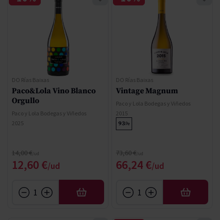
DO Rías Baixas
DO Rías Baixas
Paco&Lola Vino Blanco
Vintage Magnum
Orgullo
Paco y Lola Bodegas y Viñedos
Paco y Lola Bodegas y Viñedos
2015
2025
93
Pe
Precio normal
Precio normal
14,00 €
73,60 €
Precio especial
Precio especial
12,60 €
66,24 €
AÑADIR
AÑADIR