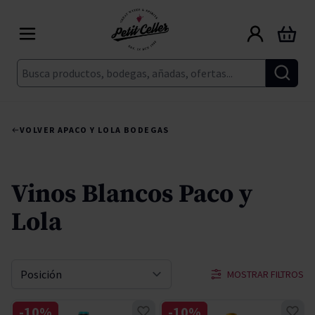
Ir al contenido
Carrito
Buscar
VOLVER A
PACO Y LOLA BODEGAS
Vinos Blancos Paco y
Lola
MOSTRAR FILTROS
Ordenar por
-10%
-10%