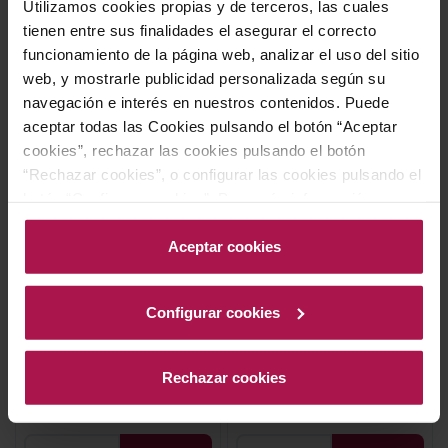
AÑADIR
AÑADIR
Utilizamos cookies propias y de terceros, las cuales
tienen entre sus finalidades el asegurar el correcto
funcionamiento de la página web, analizar el uso del sitio
-10%
-10%
web, y mostrarle publicidad personalizada según su
navegación e interés en nuestros contenidos. Puede
aceptar todas las Cookies pulsando el botón “Aceptar
cookies”, rechazar las cookies pulsando el botón
“Rechazar cookies”, o configurar las cookies pulsando el
botón “Configurar cookies”. Para más información
acceda a nuestra Política de Cookies.Para más
DO Rías Baixas
DO Rías Baixas
información acceda a nuestra
Política de Cookies
.
Aceptar cookies
Nº12 by Paco & Lola
Lolo
Paco y Lola Bodegas y Viñedos
Paco y Lola Bodegas y Viñedos
2025
2025
Configurar cookies
90
92
In
In
Precio normal
Precio normal
Rechazar cookies
11,50 €
8,95 €
Precio especial
Precio especial
10,35 €
8,06 €