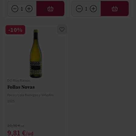
AÑADIR
AÑADIR
-10%
DO Rías Baixas
Follas Novas
Paco y Lola Bodegas y Viñedos
2025
Precio normal
10,90 €
Precio especial
9,81 €