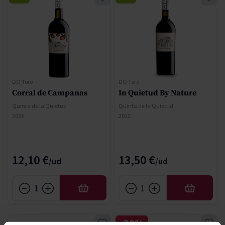
DO Toro
DO Toro
Corral de Campanas
In Quietud By Nature
Quinta de la Quietud
Quinta de la Quietud
2022
2022
12,10 €
13,50 €
AÑADIR
AÑADIR
-30%