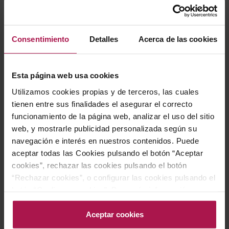
Consentimiento
Detalles
Acerca de las cookies
Esta página web usa cookies
DO Toro
DO Toro
Utilizamos cookies propias y de terceros, las cuales
Quinta Quietud
La Dulce Quietud
tienen entre sus finalidades el asegurar el correcto
Quinta de la Quietud
Quinta de la Quietud
funcionamiento de la página web, analizar el uso del sitio
2019
92
Pe
web, y mostrarle publicidad personalizada según su
navegación e interés en nuestros contenidos. Puede
aceptar todas las Cookies pulsando el botón “Aceptar
Precio normal
36,30 €
cookies”, rechazar las cookies pulsando el botón
Precio especial
22,50 €
25,41 €
“Rechazar cookies”, o configurar las cookies pulsando el
botón “Configurar cookies”. Para más información
acceda a nuestra Política de Cookies.Para más
AÑADIR
AÑADIR
información acceda a nuestra
Política de Cookies
.
Aceptar cookies