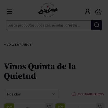
Ir al contenido
Carrito
Buscar
VOLVER A
VINOS
Vinos Quinta de la
Quietud
MOSTRAR FILTROS
Ordenar por
ECO
ECO