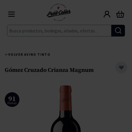
Ir al contenido
Carrito
Buscar
VOLVER A
VINO TINTO
Gómez Cruzado Crianza Magnum
91
Parker