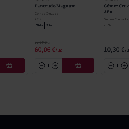
Pancrudo Magnum
Gómez Cruz
Año
Gómez Cruzado
2018
Gómez Cruzado
2024
96
93
Pa
Pe
Precio normal
85,80 €
Precio especial
60,06 €
10,30 €
AÑADIR
AÑADIR