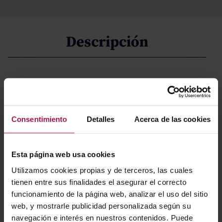
Descripción
Elaborado a partir de uvas Tempranillo cultivadas en las
laderas de la Sierra de Cantabria y en viñedos próximos
al curso bajo del río Najerilla, junto con Garnachas
Consentimiento
Detalles
Acerca de las cookies
seleccionadas del Alto Najerilla, este crianza destaca
por su carácter amable y equilibrado. Presenta una
estructura sólida que invita a disfrutarlo
Esta página web usa cookies
prolongadamente, con la madera perfectamente
Utilizamos cookies propias y de terceros, las cuales
integrada y un perfil armonioso que realza su elegancia.
tienen entre sus finalidades el asegurar el correcto
funcionamiento de la página web, analizar el uso del sitio
web, y mostrarle publicidad personalizada según su
Gastronomía
navegación e interés en nuestros contenidos. Puede