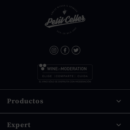
Productos
Vino tinto
Expert
Vino blanco