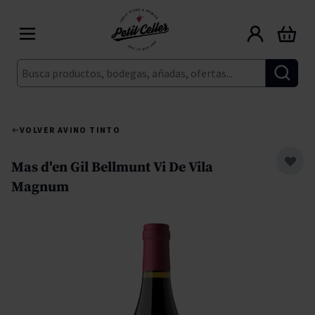
Ir al contenido
Carrito
Buscar
VOLVER A
VINO TINTO
Mas d'en Gil Bellmunt Vi De Vila
Magnum