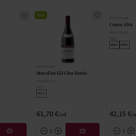
ECO
DOQ Priorat
Coma Alta
Mas d'En Gil
2009
88
89
Pa
Pe
DOQ Priorat
Mas d'en Gil Clos Fontà
Mas d'En Gil
2017
91
Pe
61,70 €
42,15 €
AÑADIR
AÑADIR