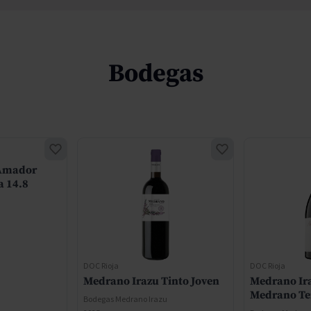
Bodegas
 Amador
a 14.8
u
DOC Rioja
DOC Rioja
Medrano Irazu Tinto Joven
Medrano Ir
Medrano Te
Bodegas Medrano Irazu