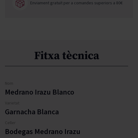
Enviament gratuït per a comandes superiors a 80€
Fitxa tècnica
Nom
Medrano Irazu Blanco
Varietat
Garnacha Blanca
Celler
Bodegas Medrano Irazu