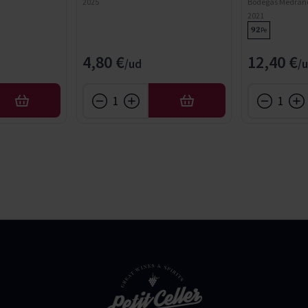
2025
Bodegas Medrano
2021
92
Pe
4,80 €
12,40 €
AFEGIR
AFEGIR