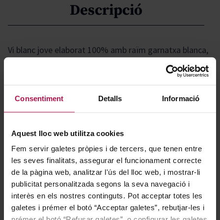
Descripció
Vi blanc jove elaborat 100% amb raïm garnatxa blanca,
pensat per a un consum actual i desenfadat, perfecte
per acompanyar moments quotidians i reunions
informals. Es presenta com una opció versàtil dins de la
Consentiment
Detalls
Informació
gamma de blancs, ideal per a qui busca un vi fàcil
d'entendre, centrat en l'expressió més directa de la
varietat i de l'origen, sense complexitats ni criança en
Aquest lloc web utilitza cookies
bóta, i adequat tant per gaudir-lo sol com en
Fem servir galetes pròpies i de tercers, que tenen entre
companyia de diferents propostes gastronòmiques.
les seves finalitats, assegurar el funcionament correcte
de la pàgina web, analitzar l'ús del lloc web, i mostrar-li
publicitat personalitzada segons la seva navegació i
Gastronomía
interès en els nostres continguts. Pot acceptar totes les
galetes i prémer el botó “Acceptar galetes”, rebutjar-les i
prémer el botó “Refusar galetes”, o configurar les galetes