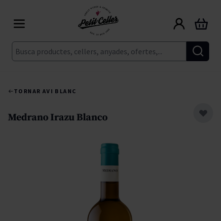
Skip to Content
Cart
Cerca
TORNAR A
VI BLANC
Medrano Irazu Blanco