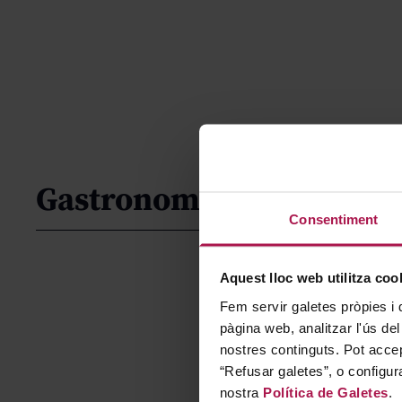
Gastronomía
Consentiment
Aquest lloc web utilitza coo
Fem servir galetes pròpies i 
pàgina web, analitzar l'ús del
nostres continguts. Pot accep
“Refusar galetes”, o configur
nostra
Política de Galetes
.