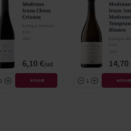
Medrano
Medrano
Irazu Choza
Irazu A
Crianza
Medrano
Temprani
Bodegas Medrano
Blanco
Irazu
2023
Bodegas Me
Irazu
2023
6,10 €
14,70
AFEGIR
AFEGI