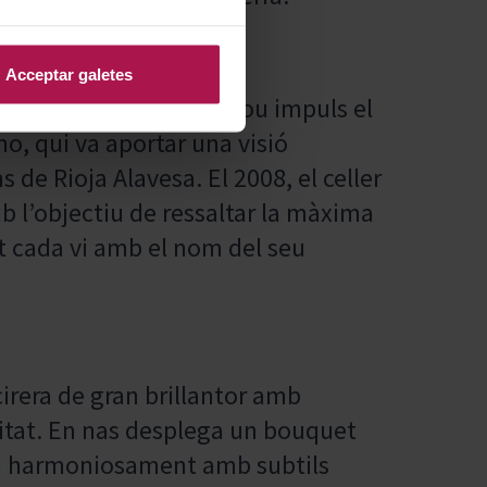
Acceptar galetes
r va experimentar un nou impuls el
, qui va aportar una visió
s de Rioja Alavesa. El 2008, el celler
mb l’objectiu de ressaltar la màxima
nt cada vi amb el nom del seu
cirera de gran brillantor amb
citat. En nas desplega un bouquet
aça harmoniosament amb subtils