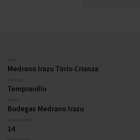
Nom
Medrano Irazu Tinto Crianza
Varietat
Tempranillo
Celler
Bodegas Medrano Irazu
Grau alcohòlic
14
Envelliment