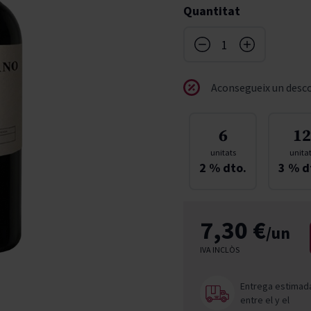
Quantitat
don
French Bloom
Pago del Cielo
entials
Valduero
Aconsegueix un desco
6
12
unitats
unita
2
% dto.
3
% d
7,30 €
/un
IVA INCLÒS
Entrega estimad
entre el
y el