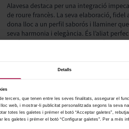
Alavesa destaca per una integració impecab
de roure francès. La seva elaboració, fidel
dona lloc a un perfil saborós i llaminer qu
seva harmonia i elegància. És l’aliat perfe
rodó, ben estructurat i amb el caràcter aut
Detalls
Ideal per acompanyar la gastronomia medit
perfecció amb carns vermelles a la brasa, r
menor, gràcies al seu equilibri i estructura
kies
de tercers, que tenen entre les seves finalitats, assegurar el fu
converteix en l’aliat excel·lent d’embotits i
 lloc web, i mostrar-li publicitat personalitzada segons la seva na
formatges semicurats, potenciant els sabo
tar totes les galetes i prémer el botó “Acceptar galetes”, rebutja
elegància fruitada. És, en definitiva, una e
ar les galetes i prémer el botó “Configurar galetes”. Per a més in
àpat formal com un tapeig de qualitat basa