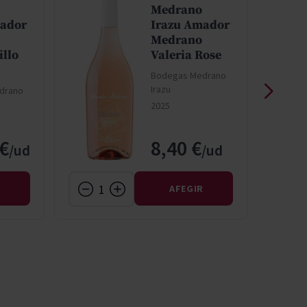
Medrano
mador
Irazu Amador
Medrano
llo
Valeria Rose
Bodegas Medrano
Irazu
drano
2025
 €
8,40 €
R
AFEGIR