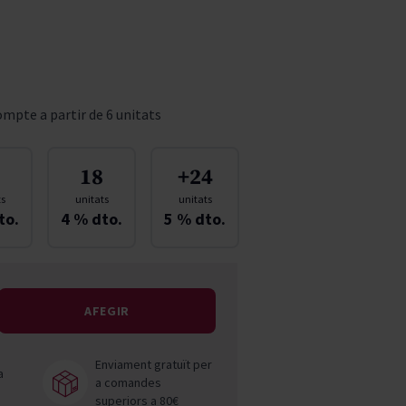
Pascal Jolivet
Vega Sicilia
mpte a partir de 6 unitats
18
+24
ts
unitats
unitats
to.
4
% dto.
5
% dto.
AFEGIR
Enviament gratuït per
a
a comandes
superiors a 80€