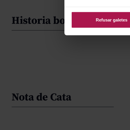
Historia bodega
Refusar galetes
Nota de Cata