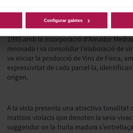
Configurar galetes
Fundada el 1984 per Luis Medrano, el celle
1995 amb la incorporació d’Amador Medrano
renovada i va consolidar l’elaboració de vin
va iniciar la producció de Vins de Finca, a
expressivitat de cada parcel·la, identifica
origen.
A la vista presenta una atractiva tonalitat 
matisos violacis que denoten la seva viva
suggeridor on la fruita madura s’entrell