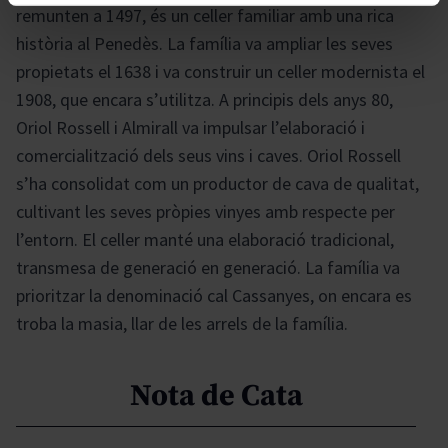
remunten a 1497, és un celler familiar amb una rica
història al Penedès. La família va ampliar les seves
propietats el 1638 i va construir un celler modernista el
1908, que encara s’utilitza. A principis dels anys 80,
Oriol Rossell i Almirall va impulsar l’elaboració i
comercialització dels seus vins i caves. Oriol Rossell
s’ha consolidat com un productor de cava de qualitat,
cultivant les seves pròpies vinyes amb respecte per
l’entorn. El celler manté una elaboració tradicional,
transmesa de generació en generació. La família va
prioritzar la denominació cal Cassanyes, on encara es
troba la masia, llar de les arrels de la família.
Nota de Cata