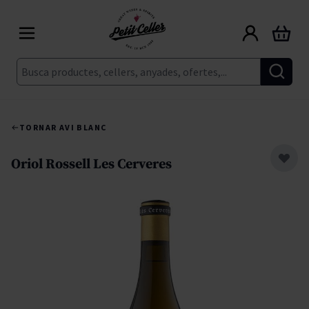
Skip to Content
Cart
Cerca
TORNAR A
VI BLANC
Oriol Rossell Les Cerveres