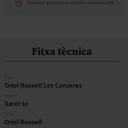
Enviament gratuït per a comandes superiors a 80€
Fitxa tècnica
Nom
Oriol Rossell Les Cerveres
Varietat
Xarel·lo
Celler
Oriol Rossell