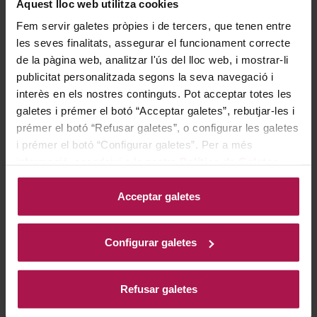
Gastronomía
Aquest lloc web utilitza cookies
Fem servir galetes pròpies i de tercers, que tenen entre
les seves finalitats, assegurar el funcionament correcte
Perfecte per acompanyar peixos al forn, marisc fresc,
de la pàgina web, analitzar l'ús del lloc web, i mostrar-li
publicitat personalitzada segons la seva navegació i
arrossos cremosos i carns blanques amb salses suaus,
interès en els nostres continguts. Pot acceptar totes les
destaca també amb formatges de pasta tova o de
galetes i prémer el botó “Acceptar galetes”, rebutjar-les i
cabra i plats de cuina asiàtica com sushi o sashimi. La
prémer el botó “Refusar galetes”, o configurar les galetes
seva versatilitat i equilibri realcen tant sabors delicats
i prémer el botó “Configurar galetes”. Per a més
com preparacions lleugerament especiades, permetent
informació, accedeixi a la nostra
Política de Galetes
.
gaudir d’una experiència gastronòmica completa i
Acceptar galetes
harmoniosa.
Configurar galetes
Historia bodega
Refusar galetes
El celler Oriol Rossell, amb arrels vitivinícoles que es