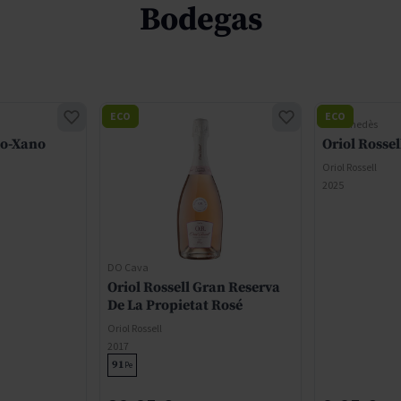
Bodegas
ECO
ECO
DO Penedès
no-Xano
Oriol Rossel
Oriol Rossell
2025
DO Cava
Oriol Rossell Gran Reserva
De La Propietat Rosé
Oriol Rossell
2017
91
Pe