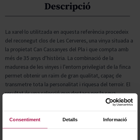
Descripció
La xarel·lo utilitzada en aquesta referència procedeix
del reconegut clos de Les Cerveres, una vinya situada a
la propietat Can Cassanyes del Pla i que compta amb
més de 35 anys d’història. La combinació de la
maduresa de les vinyes i l’entorn privilegiat de la finca
permet obtenir un raïm de gran qualitat, capaç de
transmetre tota la personalitat i riquesa del terroir. El
resultat és una selecció que destaca per la seva
autenticitat i pel caràcter singular que aporta cada
anyada, reflectint el saber fer i la tradició vitivinícola de
la zona.
Consentiment
Detalls
Informació