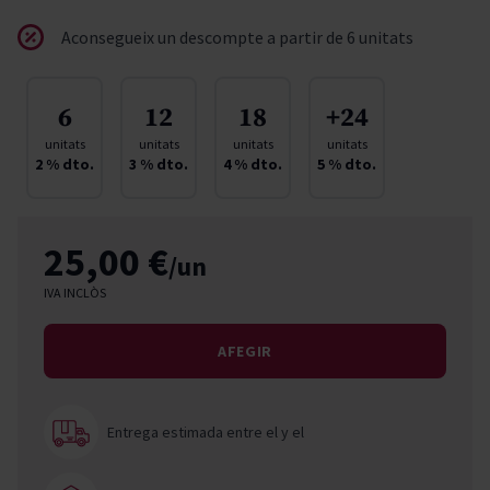
Aconsegueix un descompte a partir de 6 unitats
6
12
18
+24
unitats
unitats
unitats
unitats
2
% dto.
3
% dto.
4
% dto.
5
% dto.
25,00 €
/un
IVA INCLÒS
AFEGIR
Entrega estimada entre el
y el