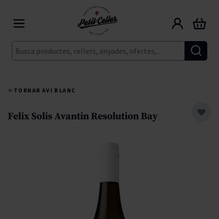
Skip to Content
Cart
Cerca
TORNAR A
VI BLANC
Felix Solis Avantin Resolution Bay