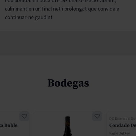
equilibrada. En boca ofereix una sensació vibrant,
culminant en un final net i prolongat que convida a
continuar-ne gaudint.
Bodegas
DO Ribera del Du
za Roble
Condado De 
Pagos Del Rey