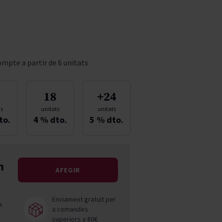
Pascal Jolivet
Vega Sicilia
mpte a partir de 6 unitats
18
+24
ts
unitats
unitats
to.
4
% dto.
5
% dto.
n
AFEGIR
Enviament gratuït per
a
a comandes
superiors a 80€