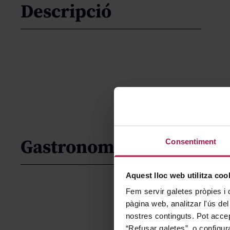
Descripció
Gastronomía
Consentiment
Aquest lloc web utilitza coo
Fem servir galetes pròpies i 
pàgina web, analitzar l'ús del
nostres continguts. Pot accep
“Refusar galetes”, o configur