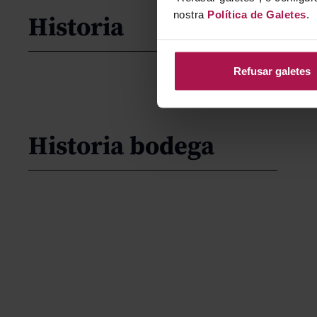
nostra
Política de Galetes
.
Historia
Refusar galetes
Historia bodega