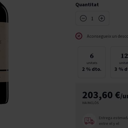
Quantitat
don
French Bloom
Pago del Cielo
entials
Valduero
Aconsegueix un desco
6
12
unitats
unita
2
% dto.
3
% d
203,60 €
/u
IVA INCLÒS
Entrega estimad
entre el
y el