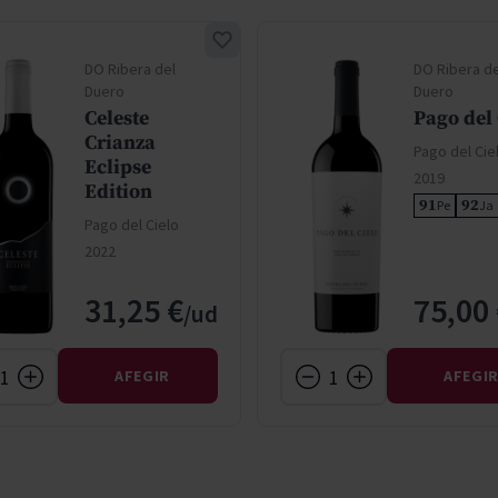
DO Ribera del
DO Ribera de
Duero
Duero
Celeste
Pago del 
Crianza
Pago del Cie
Eclipse
2019
Edition
91
92
Pe
Ja
Pago del Cielo
2022
31,25 €
75,00
AFEGIR
AFEGI