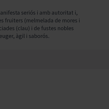
anifesta seriós i amb autoritat i,
mes fruiters (melmelada de mores i
ciades (clau) i de fustes nobles
euger, àgil i saborós.