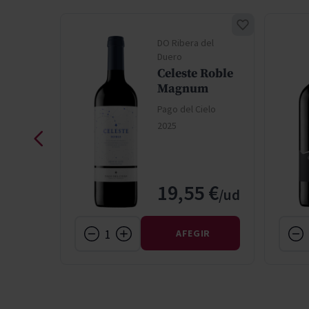
del
DO Ribera del
Duero
Celeste Roble
 3L
Magnum
elo
Pago del Cielo
2025
e
 €
19,55 €
IR
AFEGIR