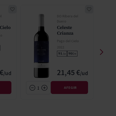
l
DO Ribera del
Duero
Cielo
Celeste
Crianza
lo
Pago del Cielo
2022
91
90
Ja
De
 €
21,45 €
R
AFEGIR