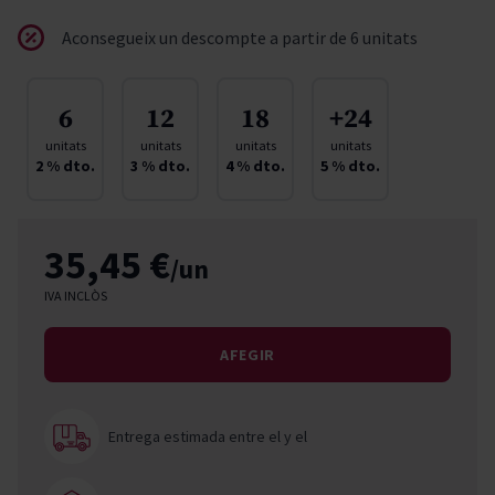
Aconsegueix un descompte a partir de 6 unitats
6
12
18
+24
unitats
unitats
unitats
unitats
2
% dto.
3
% dto.
4
% dto.
5
% dto.
35,45 €
/un
IVA INCLÒS
AFEGIR
Entrega estimada entre el
y el