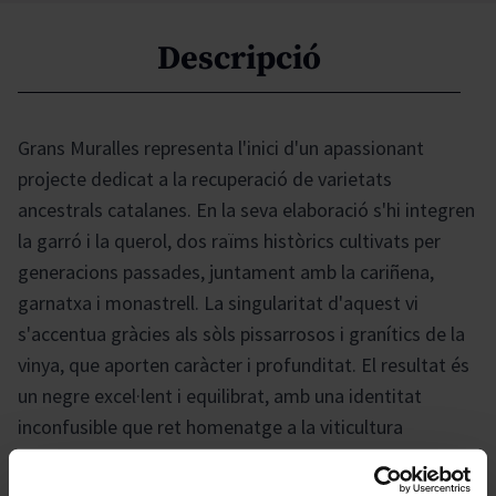
Descripció
Grans Muralles representa l'inici d'un apassionant
projecte dedicat a la recuperació de varietats
ancestrals catalanes. En la seva elaboració s'hi integren
la garró i la querol, dos raïms històrics cultivats per
generacions passades, juntament amb la cariñena,
garnatxa i monastrell. La singularitat d'aquest vi
s'accentua gràcies als sòls pissarrosos i granítics de la
vinya, que aporten caràcter i profunditat. El resultat és
un negre excel·lent i equilibrat, amb una identitat
inconfusible que ret homenatge a la viticultura
tradicional, autèntica i sàvia de la regió.