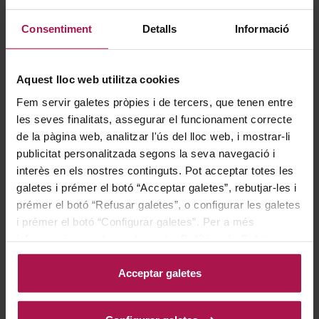
Gastronomía
Consentiment
Detalls
Informació
Aquest lloc web utilitza cookies
Excel·lent amb els plats de carn, com els rostits o els
Fem servir galetes pròpies i de tercers, que tenen entre
estofats típics de la cuina mediterrània, guisats en
les seves finalitats, assegurar el funcionament correcte
salsa de tomàquet i pebrot o cuinats amb herbes i
de la pàgina web, analitzar l'ús del lloc web, i mostrar-li
espècies aromàtiques (farigola, orenga, romaní, llorer i
publicitat personalitzada segons la seva navegació i
pebre). Servir a 17-18ºC.
interès en els nostres continguts. Pot acceptar totes les
galetes i prémer el botó “Acceptar galetes”, rebutjar-les i
prémer el botó “Refusar galetes”, o configurar les galetes
Historia
i prémer el botó “Configurar galetes”. Per a més
informació, accedeixi a la nostra
Política de Galetes
.
Aquest vi de finca deu el seu nom a les muralles que
Acceptar galetes
protegien el monestir de Poblet de les guerres i els
mercenaris. La identitat inconfusible de Grans Muralles