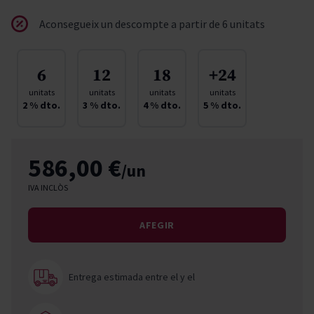
Aconsegueix un descompte a partir de 6 unitats
6
12
18
+24
unitats
unitats
unitats
unitats
2
% dto.
3
% dto.
4
% dto.
5
% dto.
586,00 €
/un
IVA INCLÒS
AFEGIR
Entrega estimada entre el
y el