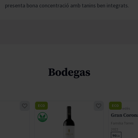
presenta bona concentració amb tanins ben integrats.
Bodegas
ECO
ECO
DO Penedès
Gran Coron
Familia Torres
2022
90
Ja