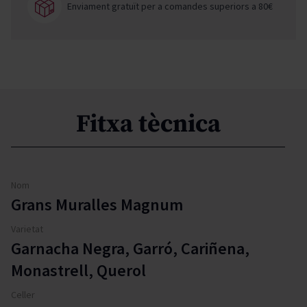
Enviament gratuït per a comandes superiors a 80€
Fitxa tècnica
Nom
Grans Muralles Magnum
Varietat
Garnacha Negra, Garró, Cariñena,
Monastrell, Querol
Celler