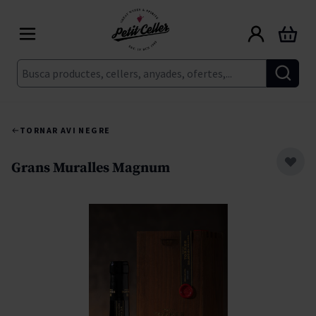
Skip to Content
Cart
Cerca
TORNAR A
VI NEGRE
Grans Muralles Magnum