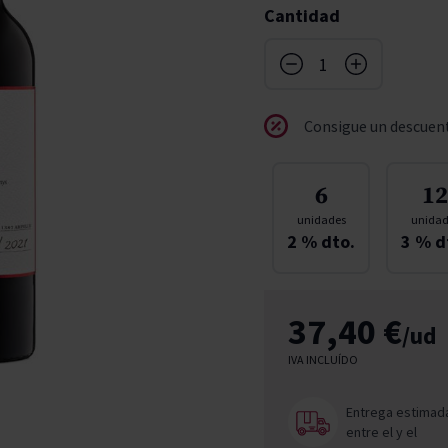
Cantidad
don
ndy
French Bloom
Pago del Cielo
entials
Valduero
Consigue un descuent
6
12
unidades
unidad
2
% dto.
3
% d
37,40 €
/ud
IVA INCLUÍDO
Entrega estimad
entre el
y el