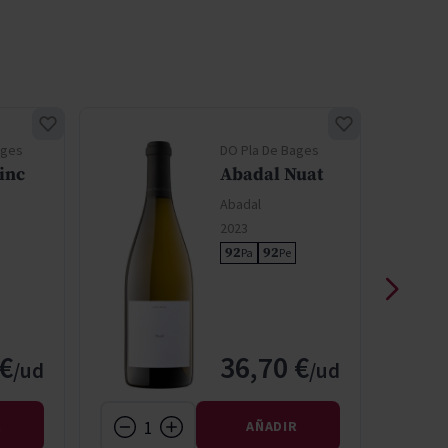
ages
DO Pla De Bages
inc
Abadal Nuat
Abadal
2023
92
92
Pa
Pe
 €
36,70 €
R
AÑADIR