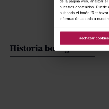
de la página web, analizar el
nuestros contenidos. Puede a
pulsando el botón “Rechazar 
información acceda a nuestr
Rechazar cookies
Historia bodega