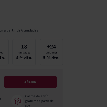
Pascal Jolivet
Vega Sicilia
o a partir de 6 unidades
18
+24
es
unidades
unidades
to.
4
% dto.
5
% dto.
AÑADIR
Gastos de envío
a
gratuitos a partir de
80€