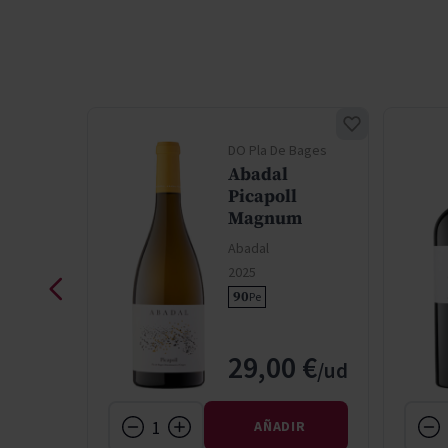
Bages
DO Pla De Bages
Abadal
l
Picapoll
m
Magnum
Abadal
2025
90
Pe
 €
29,00 €
IR
AÑADIR