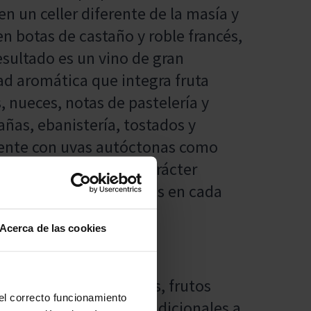
n un celler diferente de la masía y
n botas de castaño y roble francés,
esultado es un vino de gran
ad aromática que integra fruta
, nueces, notas de pastelería y
añas, ebanistería, tostados y
mente con uvas autóctonas como
 acidez potente y su carácter
vibrante de sensaciones en cada
Acerca de las cookies
uesos curados y azules, frutos
 el correcto funcionamiento
hidratadas, postres tradicionales a