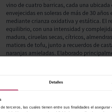
vino de cuatro barricas, cada una ubicada e
envejecidas en soleras de más de 30 años e
mediante crianza oxidativa y estática. El r
equilibrio, con una intensidad y complejid
madura, ciruelas secas, cítricos, almendras
matices de tofu, junto a recuerdos de cast
naranjas amieladas. Elaborado principal
Picapoll y Mandó, este vino destaca por su
goloso y amable, ofreciendo una armonía 
copa.
Detalles
s
Este vino marida especialmente bien con q
de terceros, las cuales tienen entre sus finalidades el asegurar
secos como almendras y nueces, frutas des