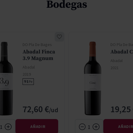
Bodegas
DO Pla De Bages
DO Pla De B
Abadal Finca
Abadal C
3.9 Magnum
Abadal
Abadal
2021
2019
91
Pe
72,60 €
19,25
AÑADIR
AÑADI