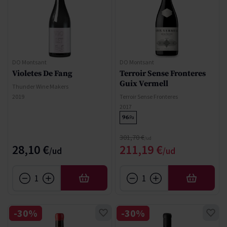
DO Montsant
DO Montsant
Violetes De Fang
Terroir Sense Fronteres
Guix Vermell
Thunder Wine Makers
2019
Terroir Sense Fronteres
2017
96
Pa
Precio normal
301,70 €
Precio especial
28,10 €
211,19 €
AÑADIR
AÑADIR
-30%
-30%