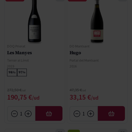
DOQ Priorat
DO Montsant
Les Manyes
Hugo
Terroir al Límit
Portal del Montsant
2019
2016
98
97
Pa
Pe
Precio normal
Precio normal
272,50 €
47,35 €
Precio especial
Precio especial
190,75 €
33,15 €
AÑADIR
AÑADIR