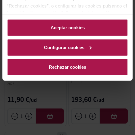
“Rechazar cookies”, o configurar las cookies pulsando el
botón “Configurar cookies”. Para más información
acceda a nuestra Política de Cookies.Para más
información acceda a nuestra
Política de Cookies
.
Aceptar cookies
Configurar cookies
AOC Côtes du Rhône Villages - Valle
Barolo
del Ródano
Barolo Campè
Perrin Côtes du Rhone
La Spinetta
Rechazar cookies
Reserve Rouge
2018
Famille Perrin
94
Pa
2023
11,90 €
193,60 €
AÑADIR
AÑADIR