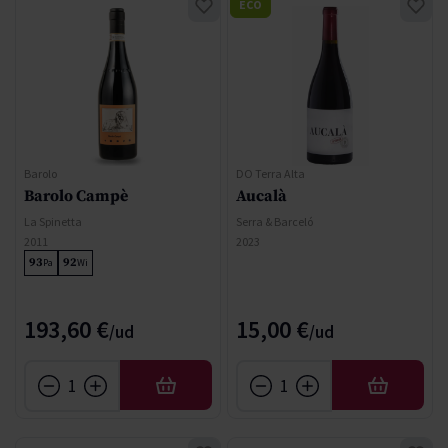
ECO
Barolo
DO Terra Alta
Barolo Campè
Aucalà
La Spinetta
Serra & Barceló
2011
2023
93
92
Pa
Wi
193,60 €
15,00 €
AÑADIR
AÑADIR