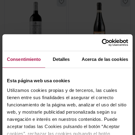
DOC Rioja
Barolo
Altos Ibéricos
Barolo Campè
Consentimiento
Detalles
Acerca de las cookies
Tempranillo
La Spinetta
Torres Essentials
2020
2025
94
Pa
Esta página web usa cookies
Utilizamos cookies propias y de terceros, las cuales
8,80 €
193,60 €
tienen entre sus finalidades el asegurar el correcto
funcionamiento de la página web, analizar el uso del sitio
web, y mostrarle publicidad personalizada según su
AÑADIR
AÑADIR
navegación e interés en nuestros contenidos. Puede
aceptar todas las Cookies pulsando el botón “Aceptar
cookies”, rechazar las cookies pulsando el botón