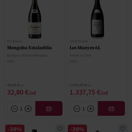
DO Bierzo
DOQ Priorat
Mengoba Estaladiña
Les Manyes 6L
Bodega y Viñedos Mengoba
Terroir al Límit
2021
2014
Precio normal
Precio normal
46,85 €
1.911,07 €
Precio especial
Precio especial
32,80 €
1.337,75 €
AÑADIR
AÑADIR
-30%
-30%