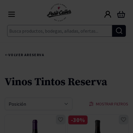
Ir al contenido
Carrito
Buscar
VOLVER A
RESERVA
Vinos Tintos Reserva
MOSTRAR FILTROS
Ordenar por
-30%