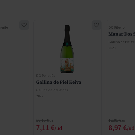
nerife
DO Ribeiro
Manar Dos 
Gallina de Piel W
2023
DO Penedès
Gallina de Piel Keiva
Gallina de Piel Wines
2022
Precio normal
Precio normal
10,15 €
12,81 €
cial
Precio especial
Precio e
7,11 €
8,97 €