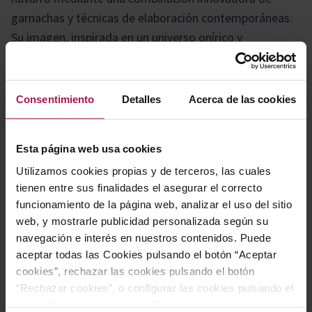
garnachas y técnicas de elaboración contemporáneas.
Su imagen, inspirada en un universo onírico y
surrealista, fusiona elementos como la Pantera Rosa y
un gallo viajero con botines de sacacorchos, aportando
un carácter único y distintivo. Destaca por su gran
Consentimiento
Detalles
Acerca de las cookies
versatilidad, pensado para sorprender y disfrutar en
cualquier ocasión.
Esta página web usa cookies
Utilizamos cookies propias y de terceros, las cuales
Gastronomía
tienen entre sus finalidades el asegurar el correcto
funcionamiento de la página web, analizar el uso del sitio
web, y mostrarle publicidad personalizada según su
navegación e interés en nuestros contenidos. Puede
Perfecto para disfrutar de manera informal, tanto por
aceptar todas las Cookies pulsando el botón “Aceptar
copas como acompañado de aperitivos variados. Se
cookies”, rechazar las cookies pulsando el botón
recomienda especialmente el maridaje regional con
“Rechazar cookies”, o configurar las cookies pulsando el
pimientos del piquillo rellenos de bacalao y bechamel,
botón “Configurar cookies”. Para más información