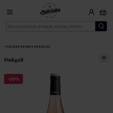
Ir al contenido
Carrito
Buscar
VOLVER A
VINOS ROSADOS
Pinkgall
-30%