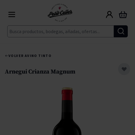
Ir al contenido
Carrito
Buscar
VOLVER A
VINO TINTO
Arnegui Crianza Magnum