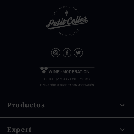
Productos
Vino tinto
Expert
Vino blanco