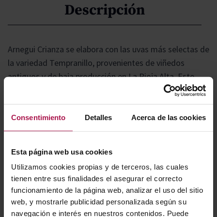
Descripción
Arnegui Crianza se elabora con las uvas más selectas de
la variedad Tempranillo, provenientes de viñedos
antiguos y de baja producción en La Rioja Alta. Este
cuidado proceso da lugar a un vino que destaca por su
equilibrio, elegancia y una estructura tánica
característica de los grandes vinos de Rioja.
Consentimiento
Detalles
Acerca de las cookies
Gastronomía
Esta página web usa cookies
Utilizamos cookies propias y de terceros, las cuales
tienen entre sus finalidades el asegurar el correcto
Es el acompañante ideal para aperitivos sofisticados,
funcionamiento de la página web, analizar el uso del sitio
web, y mostrarle publicidad personalizada según su
como tomates rellenos con piñones, pimientos asados,
navegación e interés en nuestros contenidos. Puede