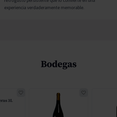
retrogusto persistente que lo convierte en una
experiencia verdaderamente memorable.
Bodegas
ras 3L