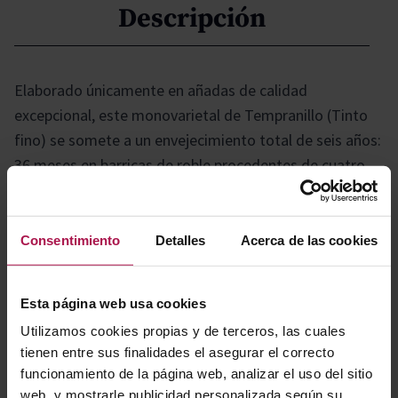
Descripción
Elaborado únicamente en añadas de calidad
excepcional, este monovarietal de Tempranillo (Tinto
fino) se somete a un envejecimiento total de seis años:
36 meses en barricas de roble procedentes de cuatro
orígenes distintos y 36 meses adicionales en botella en
la cava centenaria de la bodega ribereña. El resultado
es un tinto artesanal de gran carácter y excelente
Consentimiento
Detalles
Acerca de las cookies
potencial de guarda.
Esta página web usa cookies
Gastronomía
Utilizamos cookies propias y de terceros, las cuales
tienen entre sus finalidades el asegurar el correcto
funcionamiento de la página web, analizar el uso del sitio
web, y mostrarle publicidad personalizada según su