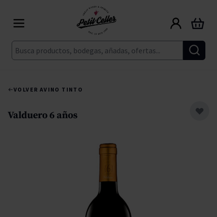
Ir al contenido
Carrito
Buscar
VOLVER A
VINO TINTO
Valduero 6 años