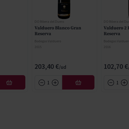
DO Ribera del Duero
DO Ribera del Du
Valduero Blanco Gran
Valduero 2
Reserva
Reserva
Bodegas Valduero
Bodegas Valduer
2015
2016
203,40 €
102,70 €
AÑADIR
AÑADIR