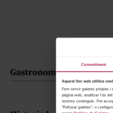
Consentiment
Gastronomía
Aquest lloc web utilitza coo
Fem servir galetes pròpies i 
pàgina web, analitzar l'ús del
nostres continguts. Pot accep
“Refusar galetes”, o configur