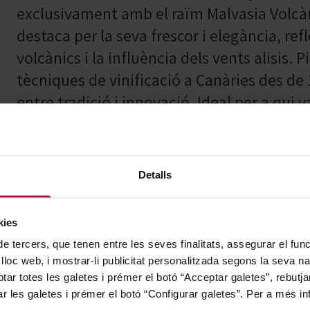
exclusivament amb el raïm Malvasia Volcàni
destaca per la seva frescor i elegància, refl
volcànics i la influència dels vents alisis.
tècniques de vinificació a Canàries des de 
entre tradició i innovació. Ideal per a qui v
experiència enològica que rendeix homenat
Lanzarote.
Detalls
Gràcies al seu perfil fresc i equilibrat, a
kies
bé amb tota mena de peixos i mariscs, apor
de tercers, que tenen entre les seves finalitats, assegurar el fu
elevant l'experiència culinària.
 lloc web, i mostrar-li publicitat personalitzada segons la seva na
tar totes les galetes i prémer el botó “Acceptar galetes”, rebutja
ar les galetes i prémer el botó “Configurar galetes”. Per a més in