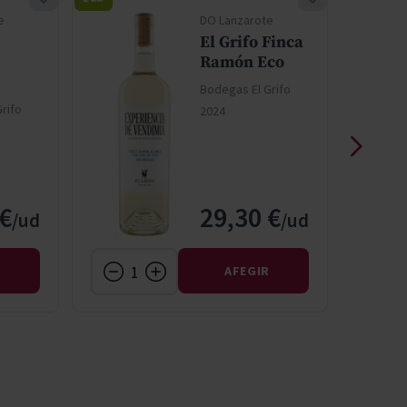
e
DO Lanzarote
El Grifo Finca
Ramón Eco
Bodegas El Grifo
rifo
2024
 €
29,30 €
R
AFEGIR