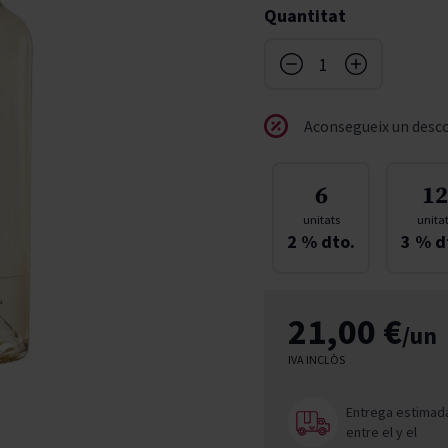
Quantitat
don
French Bloom
Pago del Cielo
entials
Valduero
Aconsegueix un desco
6
12
unitats
unita
2
% dto.
3
% d
21,00 €
/un
IVA INCLÒS
Entrega estimad
entre el
y el