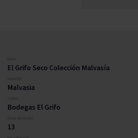
Nom
El Grifo Seco Colección Malvasía
Varietat
Malvasia
Celler
Bodegas El Grifo
Grau alcohòlic
13
Envelliment