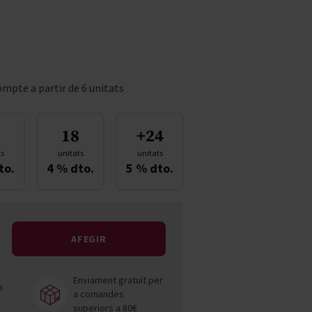
Pascal Jolivet
Vega Sicilia
mpte a partir de 6 unitats
18
+24
ts
unitats
unitats
to.
4
% dto.
5
% dto.
AFEGIR
Enviament gratuït per
a
a comandes
superiors a 80€