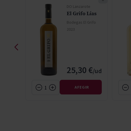
te
DO Lanzarote
El Grifo Lías
Bodegas El Grifo
 Grifo
2023
 €
25,30 €
IR
AFEGIR