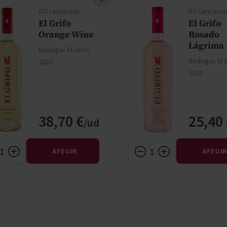
DO Lanzarote
DO Lanzarot
El Grifo
El Grifo
Orange Wine
Rosado
Lágrima
Bodegas El Grifo
Bodegas El G
2025
2025
38,70 €
25,40
AFEGIR
AFEGI