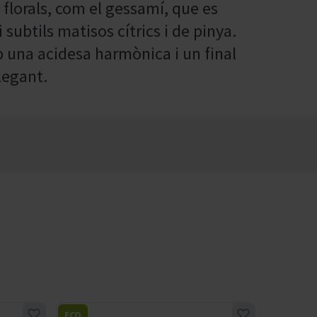
florals, com el gessamí, que es
subtils matisos cítrics i de pinya.
b una acidesa harmònica i un final
legant.
ECO