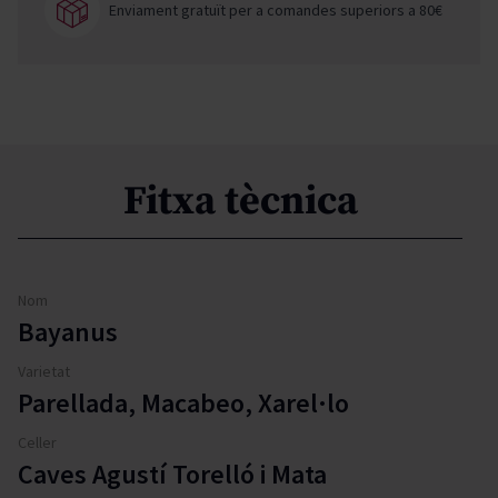
Enviament gratuït per a comandes superiors a 80€
Fitxa tècnica
Nom
Bayanus
Varietat
Parellada, Macabeo, Xarel·lo
Celler
Caves Agustí Torelló i Mata