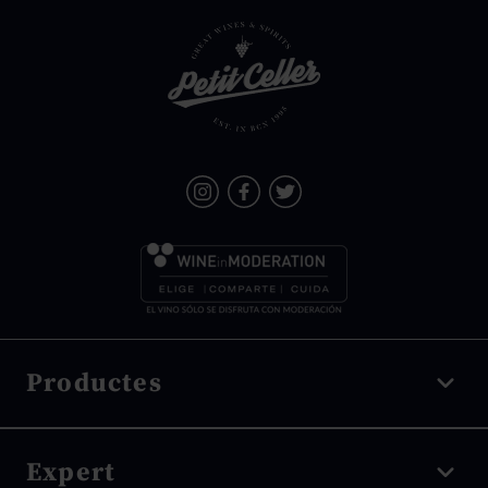
Productes
Vi negre
Expert
Vi blanc