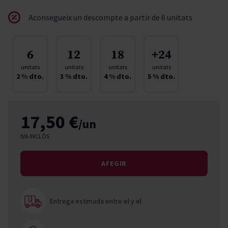
Aconsegueix un descompte a partir de 6 unitats
6
12
18
+24
unitats
unitats
unitats
unitats
2
% dto.
3
% dto.
4
% dto.
5
% dto.
17,50 €
/un
IVA INCLÒS
AFEGIR
Entrega estimada entre el
y el