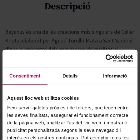
Descripció
Bayanus és una de les creacions més singulars de Celler
Kripta, elaborat per Agustí Torelló Mata a Sant Sadurní
d’Anoia, epicentre dels escumosos de qualitat al
Penedès. Aquest vi encarna l’autenticitat i el respecte
per l’entorn, reflectint la influència del terroir i l’esforç
dels viticultors. El celler, fundat el 1950, combina
Consentiment
Detalls
Informació
tradició i innovació en la selecció de les seves parcel·les,
i presenta Bayanus en una ampolla elegant que
Aquest lloc web utilitza cookies
subratlla la seva atenció al detall i la seva filosofia
Fem servir galetes pròpies i de tercers, que tenen entre
d’excel·lència.
les seves finalitats, assegurar el funcionament correcte
de la pàgina web, analitzar l'ús del lloc web, i mostrar-li
Gastronomía
publicitat personalitzada segons la seva navegació i
interès en els nostres continguts. Pot acceptar totes les