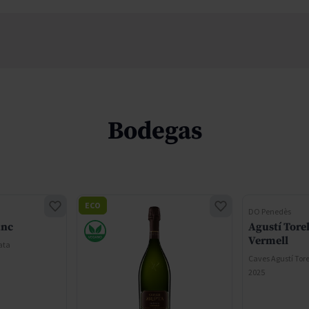
Bodegas
ECO
DO Penedès
anc
Agustí Torel
Vermell
ata
Caves Agustí Tore
2025