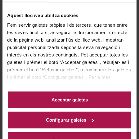
meticulosamente cada etapa, desde la selección de las
cepas hasta la supervisión de la cosecha, el ensamblaje,
Aquest lloc web utilitza cookies
la crianza en barricas, y finalmente, el proceso de
Fem servir galetes pròpies i de tercers, que tenen entre
embotellado y etiquetado, todo para forjar un
les seves finalitats, assegurar el funcionament correcte
de la pàgina web, analitzar l'ús del lloc web, i mostrar-li
producto genuinamente auténtico, orgullosamente
publicitat personalitzada segons la seva navegació i
denominado Made in Thunder.
interès en els nostres continguts. Pot acceptar totes les
galetes i prémer el botó “Acceptar galetes”, rebutjar-les i
Gastronomía
prémer el botó “Refusar galetes”, o configurar les galetes
i prémer el botó “Configurar galetes”. Per a més
informació, accedeixi a la nostra
Política de Galetes
.
Plats especiats, guisats especiats de peix, risottos,
Acceptar galetes
embotits, arrossos caldosos, bacallà, xai a la graella,
carns blanques amb salsa.
Configurar galetes
Historia bodega