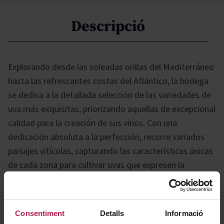
Descripció
Explorando desde las soleadas orillas del Mediterráneo
hasta las refrescantes costas del Atlántico, la bodega
se dedica a la detallada selección de las variedades de
uva más exquisitas, priorizando aquellas de excepcional
calidad para la creación de sus vinos. Con una
dedicación absoluta a la perfección, recorre variados
paisajes vitícolas, capturando las características únicas
de cada zona para cultivar uvas que expresen la
autenticidad de su procedencia. Esto garantiza que
cada botella represente fielmente la riqueza y
diversidad del amplio espectro vitivinícola que se
Consentiment
Detalls
Informació
extiende entre ambos mares. La bodega inspecciona