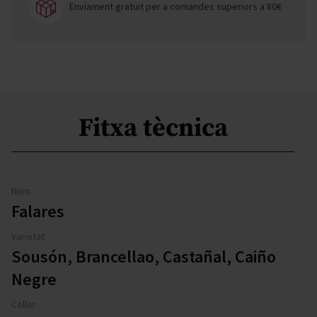
Enviament gratuït per a comandes superiors a 80€
Fitxa tècnica
Nom
Falares
Varietat
Sousón, Brancellao, Castañal, Caiño
Negre
Celler