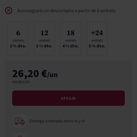
Aconsegueix un descompte a partir de 6 unitats
6
12
18
+24
unitats
unitats
unitats
unitats
2
% dto.
3
% dto.
4
% dto.
5
% dto.
26,20 €
/un
IVA INCLÒS
AFEGIR
Entrega estimada entre el
y el