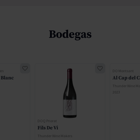
Bodegas
gen
DO Montsant
 Blanc
Al Cap del 
Thunder Wine Ma
2023
DOQ Priorat
Fils De Vi
Thunder Wine Makers