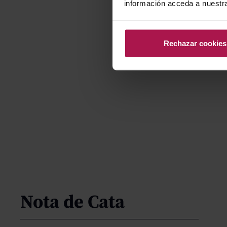
información acceda a nuestr
Rechazar cookies
Nota de Cata