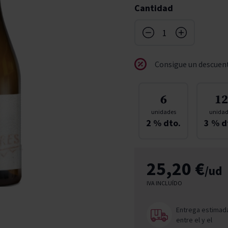
Cantidad
don
ndy
French Bloom
Pago del Cielo
entials
Valduero
Consigue un descuent
6
12
unidades
unidad
2
% dto.
3
% d
25,20 €
/ud
IVA INCLUÍDO
Entrega estimad
entre el
y el