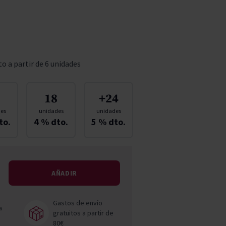
Pascal Jolivet
Vega Sicilia
o a partir de 6 unidades
18
+24
es
unidades
unidades
to.
4
% dto.
5
% dto.
AÑADIR
Gastos de envío
a
gratuitos a partir de
80€