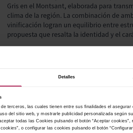
Gris en el Montsant, elaborada para transmi
clima de la región. La combinación de amb
vinificación logran un equilibrio entre est
propuesta que resalta la identidad y el ca
Marida a la perfección con pescados, marisc
cocina mediterránea, realzando los sabore
Detalles
combinación gastronómica.
s
de terceros, las cuales tienen entre sus finalidades el asegurar
Explorando desde las soleadas orillas del 
 uso del sitio web, y mostrarle publicidad personalizada según s
ceptar todas las Cookies pulsando el botón “Aceptar cookies”, 
costas del Atlántico, la bodega se dedica a
cookies”, o configurar las cookies pulsando el botón “Configura