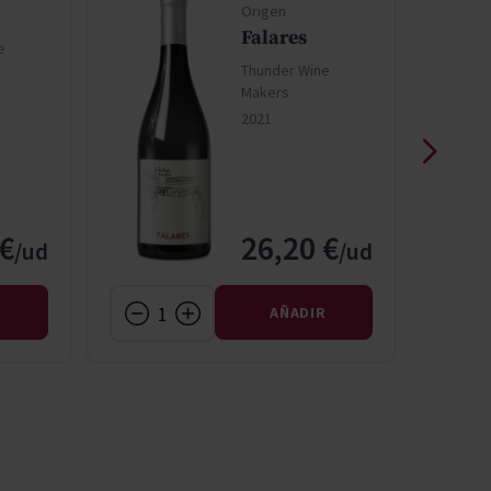
Origen
Falares
e
Thunder Wine
Makers
2021
 €
26,20 €
R
AÑADIR