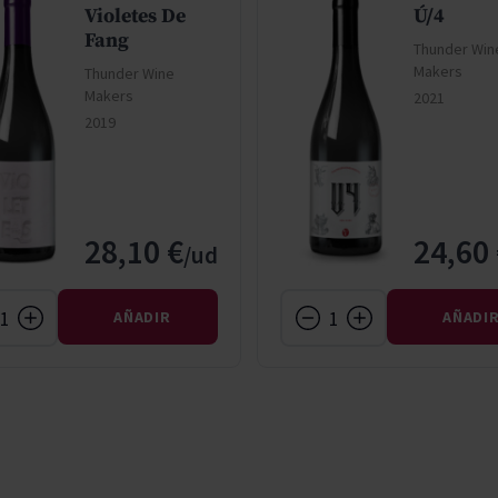
Violetes De
Ú/4
Fang
Thunder Win
Makers
Thunder Wine
Makers
2021
2019
28,10 €
24,60
AÑADIR
AÑADI