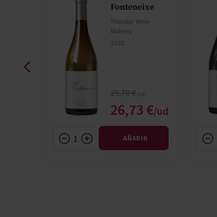
el
Fonteneixe
Thunder Wine
Makers
ne
2022
Precio normal
29,70 €
Precio especial
 €
26,73 €
IR
AÑADIR