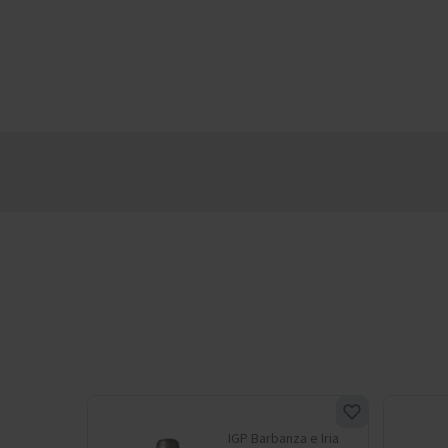
nt
IGP Barbanza e Iria