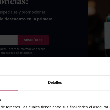
oticias!
 especiales y promociones
de descuento en la primera
SUSCRÍBETE
vidades. Para más información acceda
ni amigos de colaboradores.
Detalles
s
de terceros, las cuales tienen entre sus finalidades el asegurar