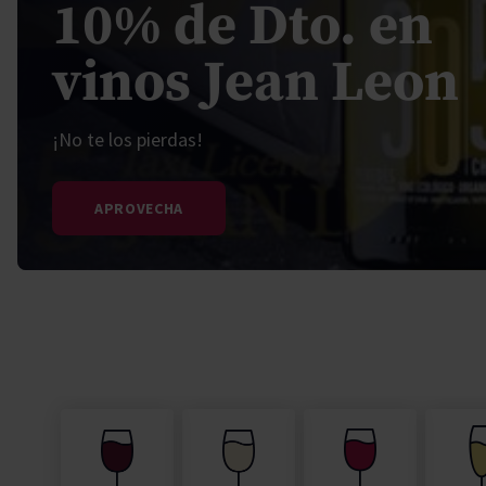
10% de Dto. en
Secano interior
Pisco
Vodka
Moët Chan
Torres Bra
Paco y Lola
Padró & Co
vinos Jean Leon
Torres Brandy
Torres Ess
¡No te los pierdas!
APROVECHA