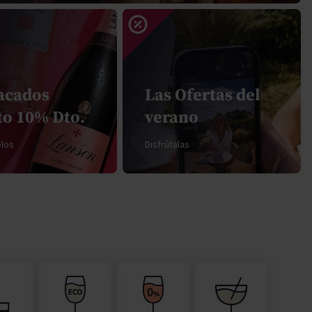
Pascal Jolivet
Vega Sicilia
acados
Las Ofertas del
to 10% Dto.
verano
los
Disfrútalas