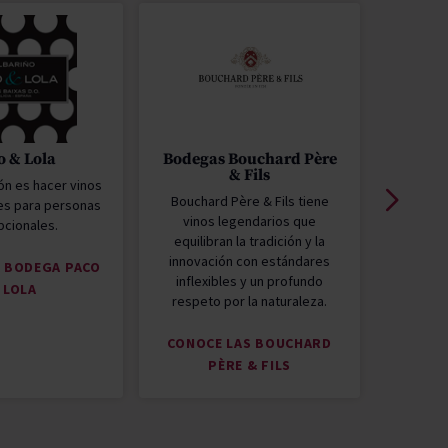
o & Lola
Bodegas Bouchard Père
Migu
& Fils
ón es hacer vinos
Miguel 
Bouchard Père & Fils tiene
es para personas
al C
vinos legendarios que
cionales.
Agric
equilibran la tradición y la
Innov
innovación con estándares
pilare
A BODEGA PACO
inflexibles y un profundo
historia
 LOLA
respeto por la naturaleza.
CON
CONOCE LAS BOUCHARD
MIGU
PÈRE & FILS