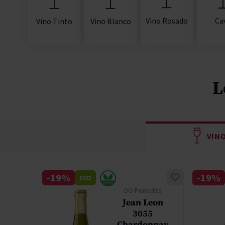
Vino Rosado
Ca
Vino Tinto
Vino Blanco
L
VIN
-19%
-19%
ECO
lley
DO Penedès
mba
Jean Leon
els
3055
tion
Chardonnay