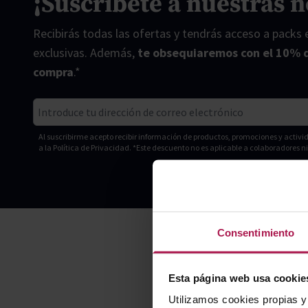
¡Suscríbete a nuestras n
Recibirás todas las ofertas y tendrás acceso a packs
exclusivas. Además,
te obsequiaremos con el 10% 
compra
.*
Correo electrónico
Al suscribirme acepto recibir información de productos, promociones y acti
a la
Política de Privacidad. *Este descuento no es aplicable a colaboradores 
Consentimiento
Esta página web usa cookie
Utilizamos cookies propias y 