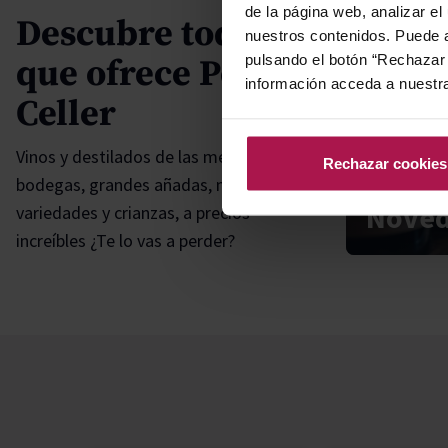
de la página web, analizar el
Descubre todo lo
nuestros contenidos. Puede a
pulsando el botón “Rechazar 
que ofrece Petit
información acceda a nuestr
Celler
Vinos y destilados de las mejores
Rechazar cookies
bodegas, grandes añadas, multitud de
Nove
variedades y crianzas, a precios
increíbles ¿Te lo vas a perder?