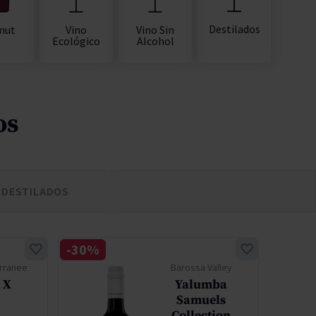
Destilados
mut
Vino
Vino Sin
Ecológico
Alcohol
os
DESTILADOS
-30%
-10%
rranee
Barossa Valley
 X
Yalumba
Samuels
Collection