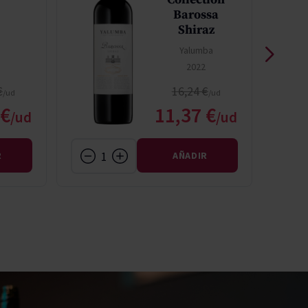
5
Barossa
Shiraz
Yalumba
2022
 normal
Precio normal
€
16,24 €
o especial
Precio especial
 €
11,37 €
R
AÑADIR