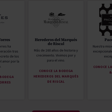
Torres
Herederos del Marqués
Pac
de Riscal
orres ha
Nuestra misi
Más de 160 años de historia y
eración tras
excepcional
crecimiento. Vivimos por y
ecreto de los
excep
para el vino.
l amor por la
a.
CONOCE L
CONOCE LA BODEGA
&
HEREDEROS DEL MARQUÉS
 BODEGA
DE RISCAL
TORRES