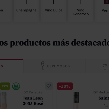
va
Champagne
Vino Dulce
Vino
Ver
Generoso
os productos más destacad
OS
ESPUMOSOS
-10%
ECO
DO Penedès
IGP Médité
Jean Leon
Saint
3055 Rosé
Aix