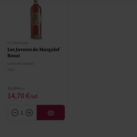
DO Montsant
Les Joveres de Margalef
Rosat
Celler Ronadelles
2022
Precio normal
21,00 €
Precio especial
14,70 €
AÑADIR