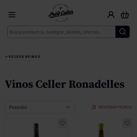
Ir al contenido
Carrito
Buscar
VOLVER A
VINOS
Vinos Celler Ronadelles
MOSTRAR FILTROS
Ordenar por