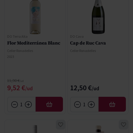
DO Terra Alta
DO Cava
Flor Mediterránea Blanc
Cap de Ruc Cava
Celler Ronadelles
Celler Ronadelles
2023
Precio normal
11,90 €
Precio especial
9,52 €
12,50 €
AÑADIR
AÑADIR