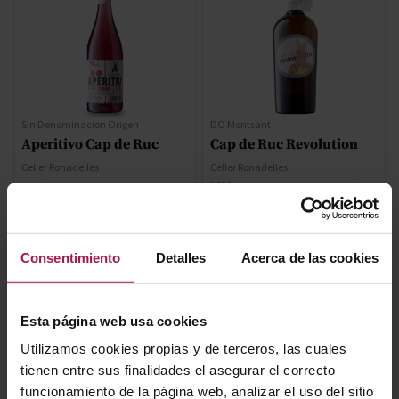
Sin Denominacion Origen
DO Montsant
Aperitivo Cap de Ruc
Cap de Ruc Revolution
Celler Ronadelles
Celler Ronadelles
2020
14,00 €
34,40 €
Consentimiento
Detalles
Acerca de las cookies
AÑADIR
AÑADIR
Esta página web usa cookies
Utilizamos cookies propias y de terceros, las cuales
tienen entre sus finalidades el asegurar el correcto
funcionamiento de la página web, analizar el uso del sitio