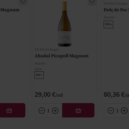
DO Pla De Bages
l Magnum
Dolç de Foc
Abadal
95
Pe
DO Pla De Bages
Abadal Picapoll Magnum
Abadal
2024
92
Ti
29,00 €
80,36 €
AÑADIR
AÑADIR