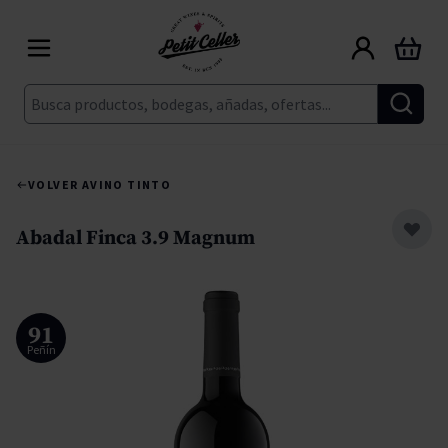
Ir al contenido
Carrito
Buscar
VOLVER A
VINO TINTO
Abadal Finca 3.9 Magnum
91
Peñín