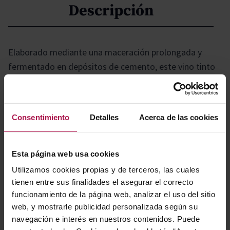
Descripción
Elaborado mediante una maceración prolongada y
fermentado en depósitos de cemento, este vino tinto
pasa 24 meses en barricas de roble francés y al menos
12 meses en botella, lo que le confiere una gran
complejidad y elegancia. Su cuidada crianza y alta
Consentimiento
Detalles
Acerca de las cookies
concentración garantizan una experiencia sofisticada y
equilibrada, ideal para los amantes de los vinos con
carácter y profundidad.
Esta página web usa cookies
Utilizamos cookies propias y de terceros, las cuales
tienen entre sus finalidades el asegurar el correcto
Gastronomía
funcionamiento de la página web, analizar el uso del sitio
web, y mostrarle publicidad personalizada según su
navegación e interés en nuestros contenidos. Puede