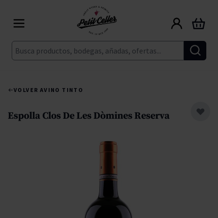
Ir al contenido
Carrito
Buscar
VOLVER A
VINO TINTO
Espolla Clos De Les Dòmines Reserva