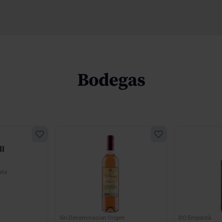
Bodegas
ll
lla
Sin Denominacion Origen
DO Empordà