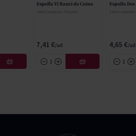
Espolla Vi Ranci de Cuina
Espolla Des
Celler Cooperatiu d'Espolla
Celler Cooperatiu
7,41 €
4,65 €
AÑADIR
AÑADIR