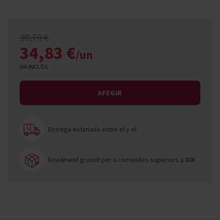
38,70 €
34,83 €
/un
IVA INCLÒS
AFEGIR
Entrega estimada entre el
y el
Enviament gratuït per a comandes superiors a 80€