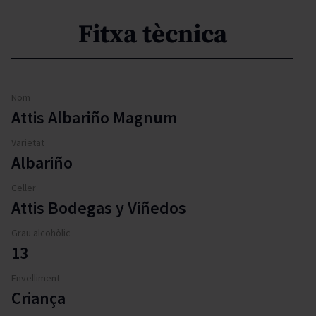
Fitxa tècnica
Nom
Attis Albariño Magnum
Varietat
Albariño
Celler
Attis Bodegas y Viñedos
Grau alcohòlic
13
Envelliment
Criança