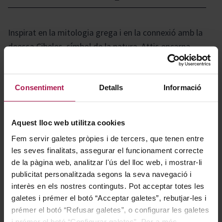
Inspirat en la mitologia grega i en la connexió amb la
deessa Cibeles, símbol de la natura, Attis encarna
l’esperit i la direcció d’aquest celler familiar. Com a vi
emblemàtic del projecte, reflecteix la profunda
admiració i respecte pel vinyer i el seu terrer. Aquest
Consentiment
Detalls
Informació
albariño destaca per la seva autenticitat varietal,
fusionant frescor i complexitat, i es distingeix per la
Aquest lloc web utilitza cookies
seva marcada personalitat.
Fem servir galetes pròpies i de tercers, que tenen entre
les seves finalitats, assegurar el funcionament correcte
Gastronomía
de la pàgina web, analitzar l'ús del lloc web, i mostrar-li
publicitat personalitzada segons la seva navegació i
interès en els nostres continguts. Pot acceptar totes les
galetes i prémer el botó “Acceptar galetes”, rebutjar-les i
Perfecte per acompanyar marisc, sushi, peixos i una
prémer el botó “Refusar galetes”, o configurar les galetes
àmplia varietat de plats de la cuina mediterrània,
i prémer el botó “Configurar galetes”. Per a més