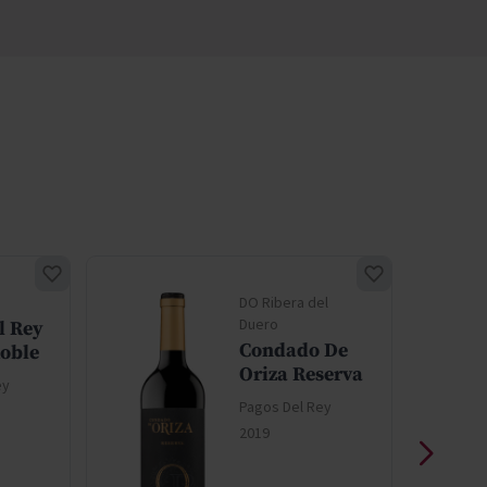
DO Ribera del
Duero
l Rey
Condado De
Roble
Oriza Reserva
ey
Pagos Del Rey
2019