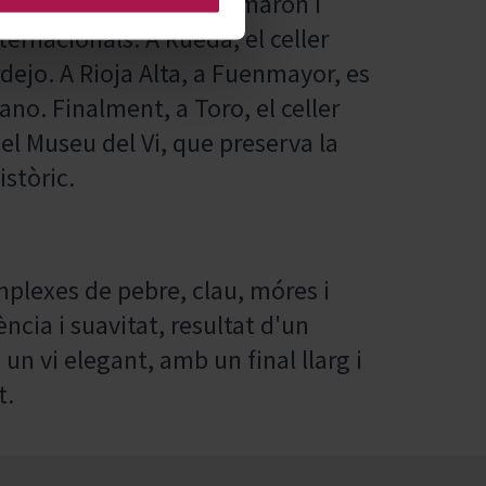
eguts com a Alts de Tamarón i
ernacionals. A Rueda, el celler
dejo. A Rioja Alta, a Fuenmayor, es
iano. Finalment, a Toro, el celler
 el Museu del Vi, que preserva la
istòric.
mplexes de pebre, clau, móres i
cia i suavitat, resultat d'un
 un vi elegant, amb un final llarg i
t.