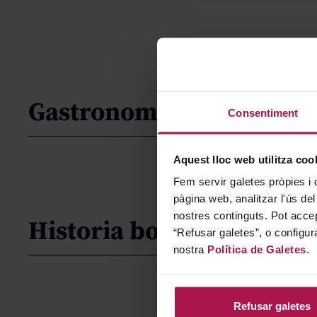
Gastronomía
Consentiment
Aquest lloc web utilitza coo
Fem servir galetes pròpies i 
pàgina web, analitzar l'ús del
nostres continguts. Pot accep
Historia bodega
“Refusar galetes”, o configur
nostra
Política de Galetes
.
Refusar galetes