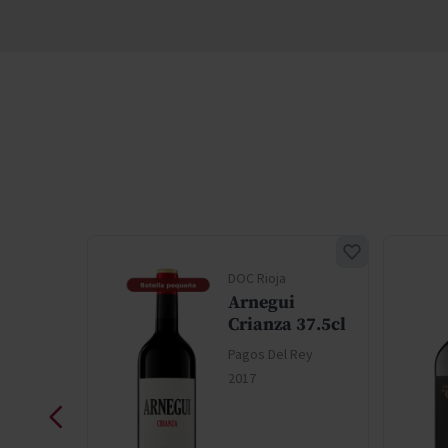
DOC Rioja
Arnegui
Crianza 37.5cl
Rey
Pagos Del Rey
2017