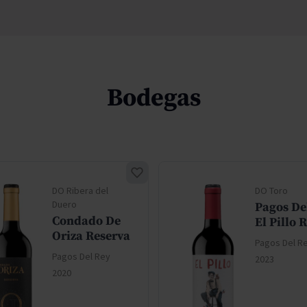
Bodegas
DO Ribera del
DO Toro
Duero
Pagos De
Condado De
El Pillo 
Oriza Reserva
Pagos Del R
Pagos Del Rey
2023
2020