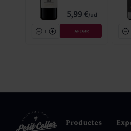
 €
5,99 €
IR
AFEGIR
Productes
Exp