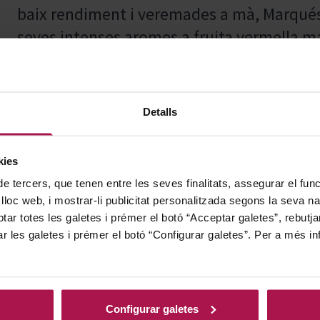
baix rendiment i veremades a mà, Marqués d
seves intenses aromes a fruita vermella ma
reflectint el caràcter i la qualitat del seu o
Detalls
Ideal per acompanyar una àmplia varietat d
rostits, aquest vi s'adapta perfectament a
kies
gastronòmiques, realçant els sabors i ap
de tercers, que tenen entre les seves finalitats, assegurar el fu
 lloc web, i mostrar-li publicitat personalitzada segons la seva na
tar totes les galetes i prémer el botó “Acceptar galetes”, rebutja
ar les galetes i prémer el botó “Configurar galetes”. Per a més in
El projecte Pagos del Rey va néixer amb l'o
Denominacions d'Origen d'Espanya, combin
cellers equipats amb tecnologia avançada.
Configurar galetes