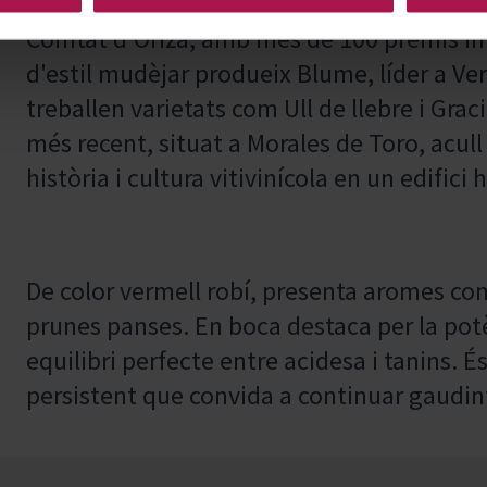
Olmedillo de Roa, s'elaboren negres recon
Comtat d'Oriza, amb més de 100 premis int
d'estil mudèjar produeix Blume, líder a Ver
treballen varietats com Ull de llebre i Grac
més recent, situat a Morales de Toro, acull
història i cultura vitivinícola en un edifici h
De color vermell robí, presenta aromes co
prunes panses. En boca destaca per la potèn
equilibri perfecte entre acidesa i tanins. És
persistent que convida a continuar gaudin