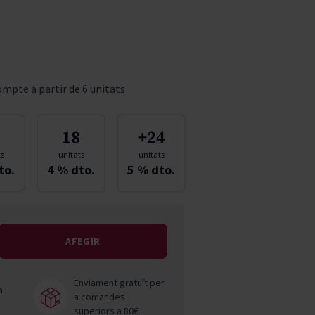
Pascal Jolivet
Vega Sicilia
mpte a partir de 6 unitats
18
+24
ts
unitats
unitats
to.
4
% dto.
5
% dto.
AFEGIR
Enviament gratuït per
a
a comandes
superiors a 80€