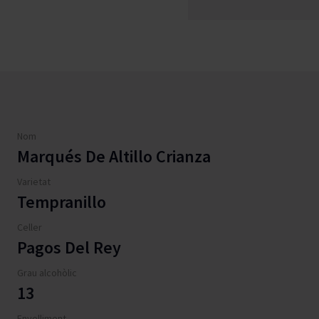
Nom
Marqués De Altillo Crianza
Varietat
Tempranillo
Celler
Pagos Del Rey
Grau alcohòlic
13
Envelliment