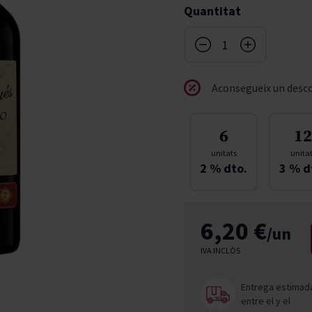
Quantitat
don
French Bloom
Pago del Cielo
entials
Valduero
Aconsegueix un desco
6
12
unitats
unita
2
% dto.
3
% d
6,20 €
/un
IVA INCLÒS
Entrega estimad
entre el
y el